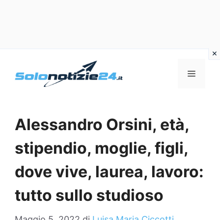
Vai
al
MENU
contenuto
Alessandro Orsini, età,
stipendio, moglie, figli,
dove vive, laurea, lavoro:
tutto sullo studioso
Maggio 5, 2022
di
Luisa Maria Ciccotti