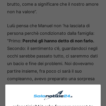
brutto, come a significare che il nostro amore
non ha valore”.
Lulù pensa che Manuel non ‘ha lasciata di
persona perchè condizionato dalla famiglia:
“Primo:
Perché gli hanno detto di non farlo.
Secondo: il sentimento c’é, guardandoci negli
occhi sarebbe passato tutto, ci saremmo dati
un bacio e fine dei problemi. Noi dovevamo
partire insieme, fra poco ci sarà il suo
compleanno, avevo preparato una sorpresa
per lui”.