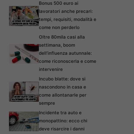
Bonus 500 euro ai
lavoratori anche precari:
tempi, requisiti, modalità e
come non perderlo
Oltre 80mila casi alla
settimana, boom
dell’influenza autunnale:
come riconoscerla e come
intervenire
Incubo blatte: dove si
nascondono in casa e
come allontanarle per
sempre
Incidente tra auto e
monopattino: ecco chi
deve risarcire i danni