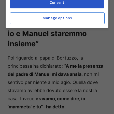
Consent
Lulù confessa: “Se non
Manage options
fosse stato per suo padre,
io e Manuel staremmo
insieme”
Poi riguardo al papà di Bortuzzo, la
principessa ha dichiarato:
“A me la presenza
del padre di Manuel mi dava ansia,
non mi
sentivo per niente a mio agio. Quella dove
stavamo avrebbe dovuto essere la nostra
casa. Invece
eravamo, come dire, io
‘mammeta’ e tu”- ha detto.