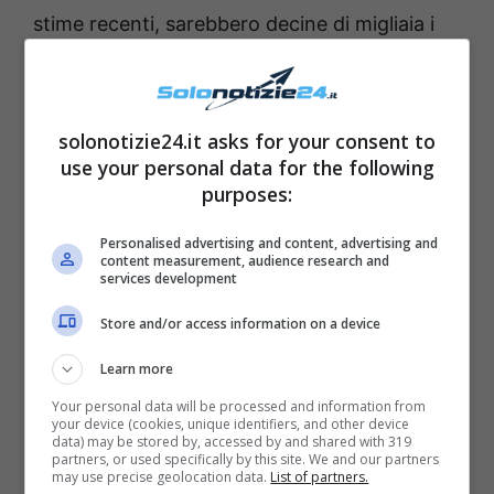
stime recenti, sarebbero decine di migliaia i
possessori di libretti che verranno colpiti dalla
manovra.
solonotizie24.it asks for your consent to
La manovra riguarda dunque solo i depositi
use your personal data for the following
purposes:
con somme pari o superiori ad euro 100 i cui
possessori non ne abbiano usufruito per
Personalised advertising and content, advertising and
content measurement, audience research and
almeno 10 anni. Per ovviare alla procedura,
services development
sarà necessario risponder alla comunicazione
Store and/or access information on a device
che
Poste Italiane
inoltrerà a tutti i titolari di
Learn more
libretti postali dormienti, nel termine
perentorio di 180 giorni dall’avviso. Nel caso
Your personal data will be processed and information from
your device (cookies, unique identifiers, and other device
in cui non ci si dovesse “opporre”, il
deposito
data) may be stored by, accessed by and shared with 319
partners, or used specifically by this site. We and our partners
verrà estinto.
may use precise geolocation data.
List of partners.