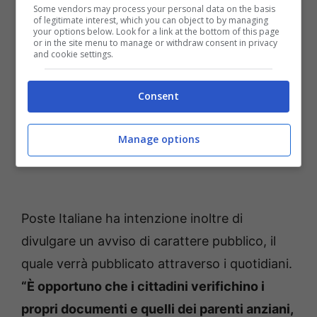
Some vendors may process your personal data on the basis
of legitimate interest, which you can object to by managing
your options below. Look for a link at the bottom of this page
or in the site menu to manage or withdraw consent in privacy
and cookie settings.
Consent
Manage options
Poste Italiane ha intenzione inoltre di
divulgare un avviso di carattere pubblico, il
quale verrà pubblicato attraverso i quotidiani.
“È opportuno che i cittadini verifichino i
propri documenti e quelli dei parenti anziani,