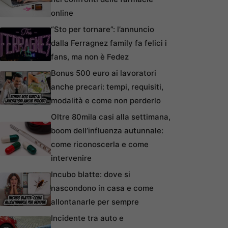
online
“Sto per tornare”: l’annuncio
dalla Ferragnez family fa felici i
fans, ma non è Fedez
Bonus 500 euro ai lavoratori
anche precari: tempi, requisiti,
modalità e come non perderlo
Oltre 80mila casi alla settimana,
boom dell’influenza autunnale:
come riconoscerla e come
intervenire
Incubo blatte: dove si
nascondono in casa e come
allontanarle per sempre
Incidente tra auto e