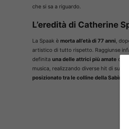
che si sa a riguardo.
L’eredità di Catherine 
La Spaak è
morta all’età di 77 anni
, dop
artistico di tutto rispetto. Raggiunse inf
definita
una delle attrici più amate
d’Ita
musica, realizzando diverse hit di suc
posizionato tra le colline della Sabina