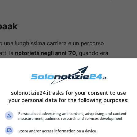
Spaak
o una lunghissima carriera e un percorso
atti la
notorietà negli anni ’70
, quando era
lia. Si è inoltre distinta anche nel mondo della
cesso. La Spaak ha anche aperto un
Resort
 a Collevecchio
.
solonotizie24.it asks for your consent to use
your personal data for the following purposes:
Personalised advertising and content, advertising and content
measurement, audience research and services development
Store and/or access information on a device