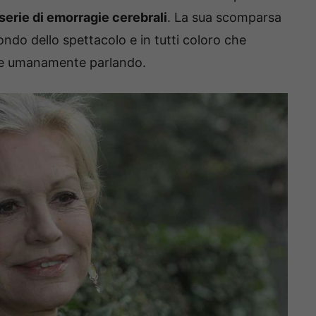
serie di emorragie cerebrali
. La sua scomparsa
ndo dello spettacolo e in tutti coloro che
 e umanamente parlando.