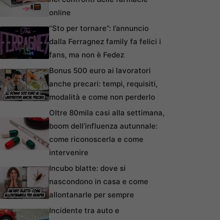
online
“Sto per tornare”: l’annuncio
dalla Ferragnez family fa felici i
fans, ma non è Fedez
Bonus 500 euro ai lavoratori
anche precari: tempi, requisiti,
modalità e come non perderlo
Oltre 80mila casi alla settimana,
boom dell’influenza autunnale:
come riconoscerla e come
intervenire
Incubo blatte: dove si
nascondono in casa e come
allontanarle per sempre
Incidente tra auto e