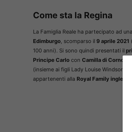
Come sta la Regina
La Famiglia Reale ha partecipato ad un
Edimburgo
, scomparso il
9 aprile 2021
100 anni). Si sono quindi presentati il
pr
Principe Carlo
con
Camilla di Cornovag
(insieme ai figli Lady Louise Windsor e J
appartenenti alla
Royal Family inglese
e