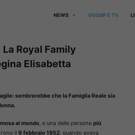
NEWS
GOSSIP E TV
L
 | La Royal Family
gina Elisabetta
ragile: sembrerebbe che la Famiglia Reale sia
donna.
famosa al mondo
, e una delle persone
più
 trono il
6 febbraio 1952
, quando aveva