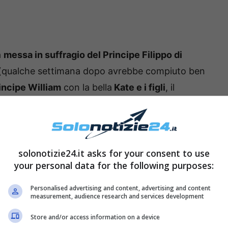
a
messa in suffragio del Principe Filippo di
(qualche settimana dopo avrebbe compiuto ben
incipe William
con la bella
Kate e i figli
, il
lia
, il principe
Edoardo
e sua moglie
Sophie
ames). Erano inoltre presenti anche molti altri
 le
famiglie reali europee
più importanti.
solonotizie24.it asks for your consent to use
your personal data for the following purposes:
Personalised advertising and content, advertising and content
measurement, audience research and services development
Store and/or access information on a device