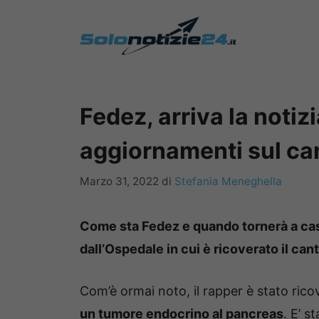
Vai
al
contenuto
Fedez, arriva la notizi
aggiornamenti sul ca
Marzo 31, 2022
di
Stefania Meneghella
Come sta Fedez e quando tornerà a ca
dall’Ospedale in cui è ricoverato il can
Com’è ormai noto, il rapper è stato rico
un tumore endocrino al pancreas
. E’ s