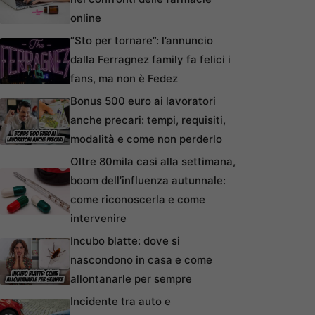
online
“Sto per tornare”: l’annuncio
dalla Ferragnez family fa felici i
fans, ma non è Fedez
Bonus 500 euro ai lavoratori
anche precari: tempi, requisiti,
modalità e come non perderlo
Oltre 80mila casi alla settimana,
boom dell’influenza autunnale:
come riconoscerla e come
intervenire
Incubo blatte: dove si
nascondono in casa e come
allontanarle per sempre
Incidente tra auto e