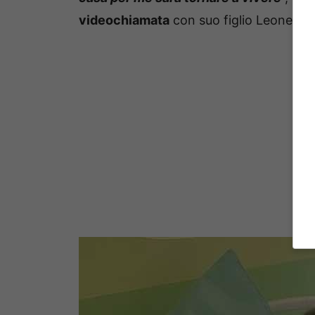
videochiamata
con suo figlio Leone.