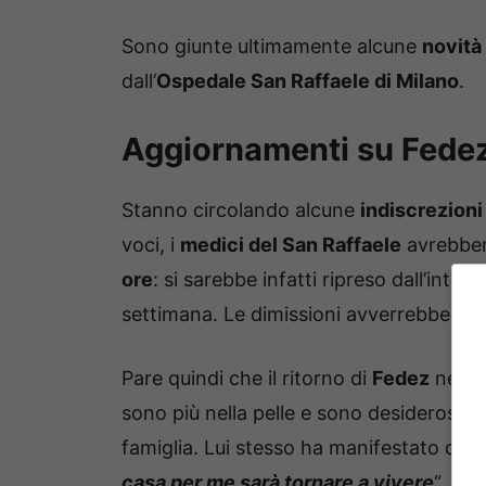
Sono giunte ultimamente alcune
novità 
dall’
Ospedale San Raffaele di Milano
.
Aggiornamenti su Fede
Stanno circolando alcune
indiscrezioni
voci, i
medici del San Raffaele
avrebber
ore
: si sarebbe infatti ripreso dall’inte
settimana. Le dimissioni avverrebbero p
Pare quindi che il ritorno di
Fedez
nella
sono più nella pelle e sono desiderosi d
famiglia. Lui stesso ha manifestato questo
casa per me sarà tornare a vivere
“, ha 