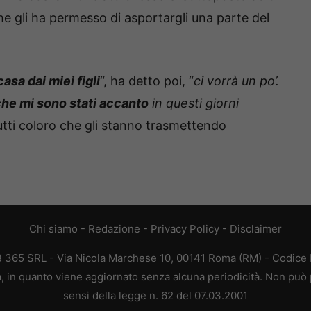
che gli ha permesso di asportargli una parte del
asa dai miei figli
“, ha detto poi, “
ci vorrà un po’.
he mi sono stati accanto
in questi giorni
tutti coloro che gli stanno trasmettendo
Chi siamo
-
Redazione
-
Privacy Policy
-
Disclaimer
EB 365 SRL - Via Nicola Marchese 10, 00141 Roma (RM) - Codice F
ca, in quanto viene aggiornato senza alcuna periodicità. Non può 
sensi della legge n. 62 del 07.03.2001