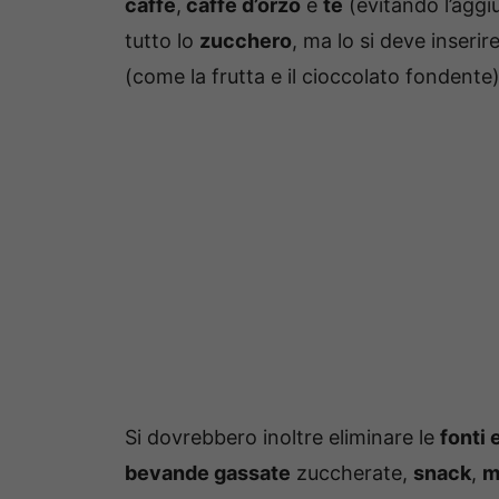
caffè
,
caffè d’orzo
e
tè
(evitando l’aggi
tutto lo
zucchero
, ma lo si deve inseri
(come la frutta e il cioccolato fondente)
Si dovrebbero inoltre eliminare le
fonti 
bevande gassate
zuccherate,
snack
,
m