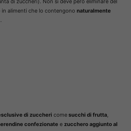
unta di zuccheri). Non si deve però eliminare del
re in alimenti che lo contengono
naturalmente
.
esclusive di zuccheri
come
succhi di frutta
,
erendine confezionate
e
zucchero aggiunto al