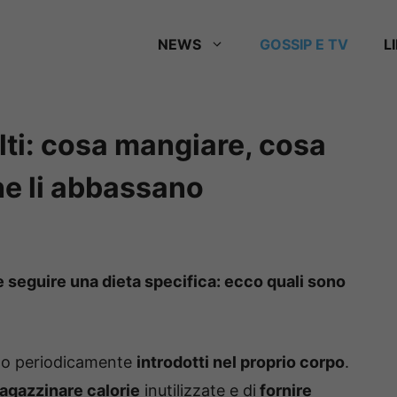
NEWS
GOSSIP E TV
L
 alti: cosa mangiare, cosa
che li abbassano
bile seguire una dieta specifica: ecco quali sono
no periodicamente
introdotti nel proprio corpo
.
gazzinare calorie
inutilizzate e di
fornire