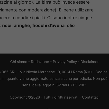
azzine al giorno). La
birra
può invece essere
ovviamente con moderazione). E’ bene utilizzare
cere o condire i piatti. Ci sono inoltre cinque
i:
noci
,
aringhe
,
fiocchi d’avena
,
olio
Chi siamo
-
Redazione
-
Privacy Policy
-
Disclaimer
EB 365 SRL - Via Nicola Marchese 10, 00141 Roma (RM) - Codice F
ca, in quanto viene aggiornato senza alcuna periodicità. Non può 
sensi della legge n. 62 del 07.03.2001
Copyright ©2026 - Tutti i diritti riservati -
Contattaci