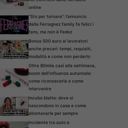
online
“Sto per tornare”: l’annuncio
dalla Ferragnez family fa felici i
fans, ma non è Fedez
Bonus 500 euro ai lavoratori
anche precari: tempi, requisiti,
modalità e come non perderlo
Oltre 80mila casi alla settimana,
boom dell’influenza autunnale:
come riconoscerla e come
intervenire
Incubo blatte: dove si
nascondono in casa e come
allontanarle per sempre
Incidente tra auto e