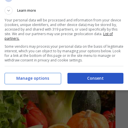
Learn more
Your personal data will be processed and information from your device
(cookies, unique identifiers, and other device data) may be stored by,
accessed by and shared with 319 partners, or used specifically by this
 esserci dei
carboidrati preferibilmente
site. We and our partners may use precise geolocation data.
List of
partners.
carne bianca, pesce, legumi, uova). Si dovrebbe
Some vendors may process your personal data on the basis of legitimate
a
e
formaggi
: i
salumi
e gli
insaccati
dovrebbero
interest, which you can object to by managing your options below. Look
for a link at the bottom of this page or in the site menu to manage or
re il rischio di una
patologia tumorale
. Nella
withdraw consent in privacy and cookie settings.
nvece esserci
verdure
,
ortaggi
e
frutta
(è
e in base al colore e alle vitamine).
Manage options
Consent