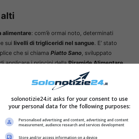
alti
a alimentare
: com’è ormai noto, determinati
te sui
livelli di trigliceridi nel sangue
. E’ stato
plice che si chiama
Piatto Sano
, sviluppato
i applicare i principi della
Piramide Alimentare
solonotizie24.it asks for your consent to use
your personal data for the following purposes:
Personalised advertising and content, advertising and content
measurement, audience research and services development
Store and/or access information on a device