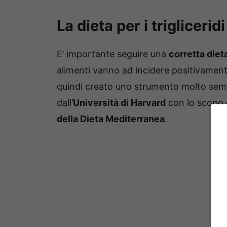
La dieta per i trigliceridi 
E’ importante seguire una
corretta diet
alimenti vanno ad incidere positivamen
quindi creato uno strumento molto sem
dall’
Università di Harvard
con lo scopo d
della Dieta Mediterranea
.