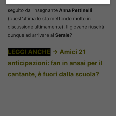
Cosa dire, invece, di
Albe
? Il cantante viene
seguito dall’insegnante
Anna Pettinelli
(quest’ultima lo sta mettendo molto in
discussione ultimamente). Il giovane riuscirà
dunque ad arrivare al
Serale
?
LEGGI ANCHE
->
Amici 21
anticipazioni: fan in ansai per il
cantante, è fuori dalla scuola?