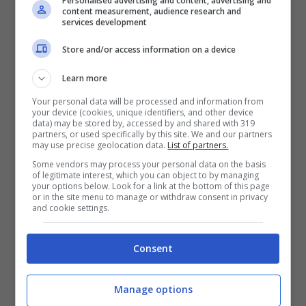
Personalised advertising and content, advertising and
content measurement, audience research and
bellissima e talentosa
ballerina
non è stata
services development
eliminata, ed è ancora nella Scuola. I fans
Store and/or access information on a device
sperano di vederla anche al
Serale
. Poi c’è
Learn more
Carola
, l’allieva di
Alessandra Celentano
e
Your personal data will be processed and information from
una delle ballerine più apprezzate
di questa
your device (cookies, unique identifiers, and other device
data) may be stored by, accessed by and shared with 319
edizione. La giovanissima continuerà infatti
partners, or used specifically by this site. We and our partners
may use precise geolocation data.
List of partners.
sicuramente a regalare ancora molte
Some vendors may process your personal data on the basis
emozioni
nel piccolo schermo.
of legitimate interest, which you can object to by managing
your options below. Look for a link at the bottom of this page
or in the site menu to manage or withdraw consent in privacy
and cookie settings.
LEGGI ANCHE
->
Amici, malore
in studio: Maria De Filippo ferma
Consent
tutto
Manage options