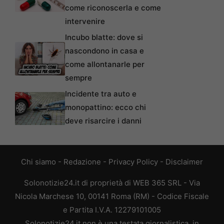
come riconoscerla e come
intervenire
Incubo blatte: dove si
nascondono in casa e
come allontanarle per
sempre
Incidente tra auto e
monopattino: ecco chi
deve risarcire i danni
Chi siamo
-
Redazione
-
Privacy Policy
-
Disclaimer
Solonotizie24.it di proprietà di WEB 365 SRL - Via
Nicola Marchese 10, 00141 Roma (RM) - Codice Fiscale
e Partita I.V.A. 12279101005
Solonotizie24.it non è una testata giornalistica, in