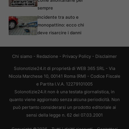
come allontanarle per
sempre
Incidente tra auto e
monopattino: ecco chi
deve risarcire i danni
Chi siamo
-
Redazione
-
Privacy Policy
-
Disclaimer
Solonotizie24.it di proprietà di WEB 365 SRL - Via
Nicola Marchese 10, 00141 Roma (RM) - Codice Fiscale
e Partita I.V.A. 12279101005
Solonotizie24.it non è una testata giornalistica, in
quanto viene aggiornato senza alcuna periodicità. Non
può pertanto considerarsi un prodotto editoriale ai
sensi della legge n. 62 del 07.03.2001