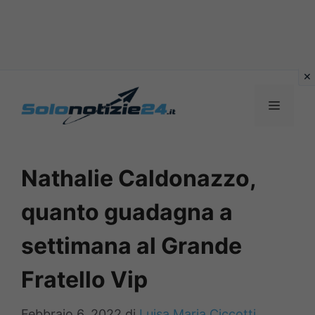
Vai
al
MENU
contenuto
Nathalie Caldonazzo,
quanto guadagna a
settimana al Grande
Fratello Vip
Febbraio 6, 2022
di
Luisa Maria Ciccotti