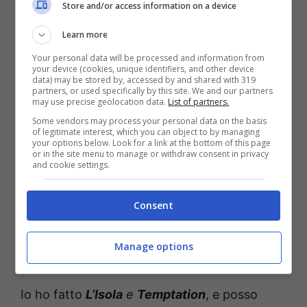
Store and/or access information on a device
quanto guadagna al GF?
Learn more
Your personal data will be processed and information from
Riguardo alla scelta di partecipare a
your device (cookies, unique identifiers, and other device
data) may be stored by, accessed by and shared with 319
programmi di intrattenimento, la Caldonazzo
partners, or used specifically by this site. We and our partners
may use precise geolocation data.
List of partners.
in una passata intervista rilasciata per
Some vendors may process your personal data on the basis
Teatroemusicanews ha dichiarato:”
of legitimate interest, which you can object to by managing
your options below. Look for a link at the bottom of this page
or in the site menu to manage or withdraw consent in privacy
and cookie settings.
“Non li rimpiango. Sono molto veri, divertenti
e necessari.
Io solo grazie al reality ho avuto
Consent
la fortuna di chiudere una relazione con una
persona di cui non mi sarei mai accorta
Manage options
come fosse veramente
.
Io ho fatto
L’Isola
e
Temptation
, e posso