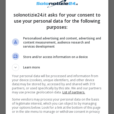
quel momento il mio ex marito non mi ha
dato più niente. Non gli ho mai chiesto
solonotizie24.it asks for your consent to
niente, il mio lavoro mi consente una
use your personal data for the following
purposes:
completa indipendenza economica di cui
vado fiera”.
Personalised advertising and content, advertising and
content measurement, audience research and
services development
Store and/or access information on a device
Learn more
Your personal data will be processed and information from
your device (cookies, unique identifiers, and other device
data) may be stored by, accessed by and shared with 319
partners, or used specifically by this site. We and our partners
may use precise geolocation data.
List of partners.
Some vendors may process your personal data on the basis
of legitimate interest, which you can object to by managing
your options below. Look for a link at the bottom of this page
or in the site menu to manage or withdraw consent in privacy