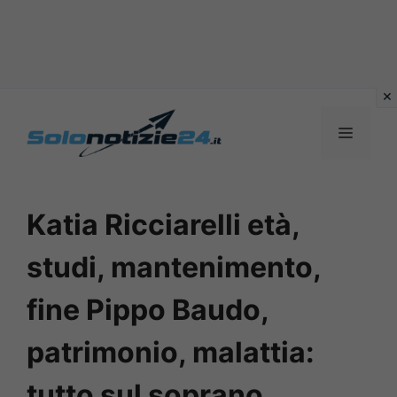
Vai
al
MENU
contenuto
Katia Ricciarelli età,
studi, mantenimento,
fine Pippo Baudo,
patrimonio, malattia:
tutto sul soprano