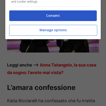
and cookie settings.
Consent
Manage options
Leggi anche —>
Anna Tatangelo, la sua casa
da sogno: l’avete mai vista?
L’amara confessione
Katia Ricciarelli ha confessato che fu irretita