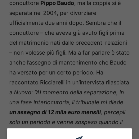
conduttore
Pippo Baudo
, ma la coppia si è
separata nel 2004, per divorziare
ufficialmente due anni dopo. Sembra che il
conduttore – che aveva già avuto figli prima
del matrimonio nati dalle precedenti relazioni
– non volesse più figli. Ma a far parlare è stato
anche l’assegno di mantenimento che Baudo
ha versato per un certo periodo. Ha
raccontato Ricciarelli in un’intervista rilasciata
a
Nuovo
:
“Al momento della separazione, in
una fase interlocutoria, il tribunale mi diede
un assegno di 12 mila euro mensili
, percepii
solo un periodo e venne sospeso quando il
nostro matrimonio si chiuse col divorzio. Da