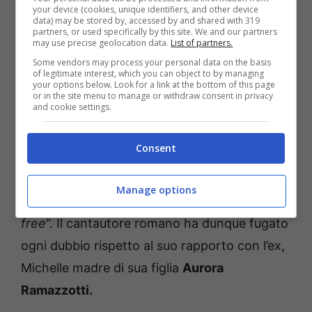
your device (cookies, unique identifiers, and other device
data) may be stored by, accessed by and shared with 319
partners, or used specifically by this site. We and our partners
Eros esce allo scoperto e
may use precise geolocation data.
List of partners.
confessa la verità sul suo
Some vendors may process your personal data on the basis
of legitimate interest, which you can object to by managing
your options below. Look for a link at the bottom of this page
rapporto con Michelle
or in the site menu to manage or withdraw consent in privacy
and cookie settings.
Eros attraverso i social ha dichiarato: “
Questo
Consent
è un paparazzo che mi sta fotografando con
un’amica. Non è la mia fidanzata. E
non sono
Manage options
fidanzato. Sono libero
. Libero: free, free,
free
“. Il cantautore romano ha dunque fugato
ogni dubbio rispetto al suo rapporto con l’ex,
Michelle madre di sua figlia
Aurora
Ramazzotti.