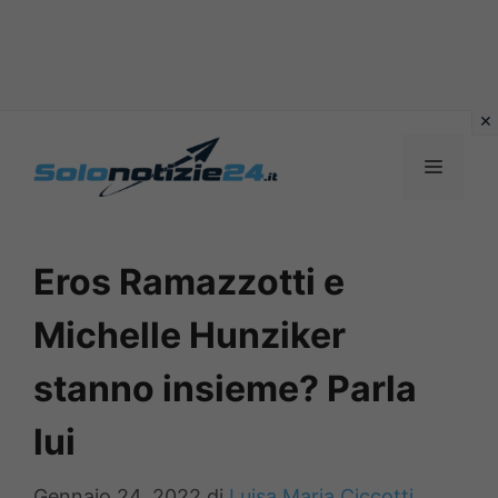
Vai
al
MENU
contenuto
Eros Ramazzotti e
Michelle Hunziker
stanno insieme? Parla
lui
Gennaio 24, 2022
di
Luisa Maria Ciccotti