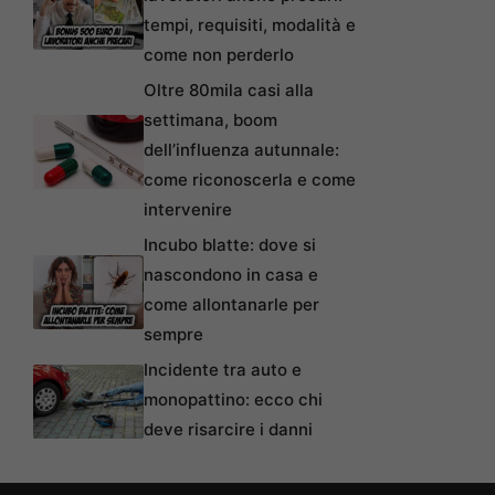
tempi, requisiti, modalità e
come non perderlo
Oltre 80mila casi alla
settimana, boom
dell’influenza autunnale:
come riconoscerla e come
intervenire
Incubo blatte: dove si
nascondono in casa e
come allontanarle per
sempre
Incidente tra auto e
monopattino: ecco chi
deve risarcire i danni