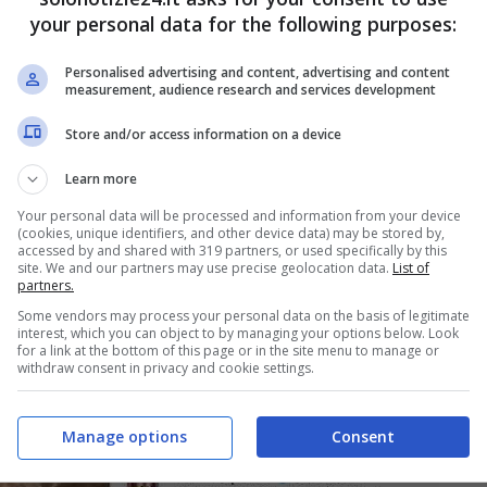
your personal data for the following purposes:
Personalised advertising and content, advertising and content
measurement, audience research and services development
Store and/or access information on a device
Learn more
Your personal data will be processed and information from your device
(cookies, unique identifiers, and other device data) may be stored by,
accessed by and shared with 319 partners, or used specifically by this
site. We and our partners may use precise geolocation data.
List of
partners.
na Power
ha appunto postato vari
scatti
che la
Some vendors may process your personal data on the basis of legitimate
interest, which you can object to by managing your options below. Look
one a lei molto care
.
for a link at the bottom of this page or in the site menu to manage or
withdraw consent in privacy and cookie settings.
Manage options
Consent