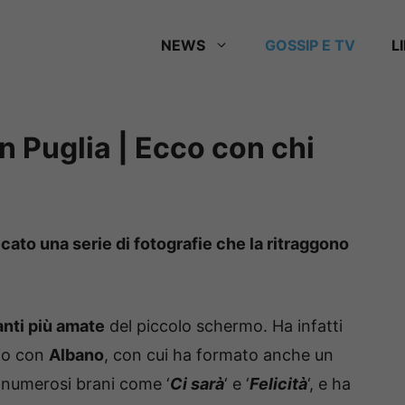
NEWS
GOSSIP E TV
L
n Puglia | Ecco con chi
to una serie di fotografie che la ritraggono
anti più amate
del piccolo schermo. Ha infatti
nio con
Albano
, con cui ha formato anche un
r numerosi brani come ‘
Ci sarà
‘ e ‘
Felicità
‘, e ha