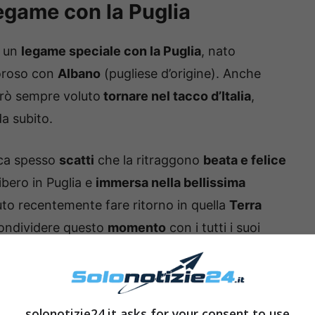
egame con la Puglia
e un
legame speciale con la Puglia
, nato
moroso con
Albano
(pugliese d’origine). Anche
erò sempre voluto
tornare nel tacco d’Italia
,
da subito.
lica spesso
scatti
che la ritraggono
beata e felice
ibero in Puglia e
immersa nella bellissima
uto recentemente fare ritorno in quella
Terra
condividere questo
momento
con i tutti i suoi
solonotizie24.it asks for your consent to use