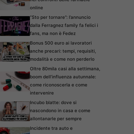
online
“Sto per tornare”: l’annuncio
dalla Ferragnez family fa felici i
fans, ma non è Fedez
Bonus 500 euro ai lavoratori
anche precari: tempi, requisiti,
modalità e come non perderlo
Oltre 80mila casi alla settimana,
boom dell’influenza autunnale:
come riconoscerla e come
intervenire
Incubo blatte: dove si
nascondono in casa e come
allontanarle per sempre
Incidente tra auto e