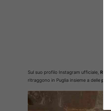
Sul suo profilo Instagram ufficiale,
Romi
ritraggono in Puglia insieme a delle
pers