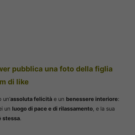
r pubblica una foto della figlia
m di like
o un’
assoluta felicità
e un
benessere interiore
:
ei un
luogo di pace e di rilassamento
, e la sua
é stessa
.