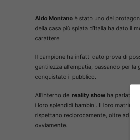
Aldo Montano
è stato uno dei protagoni
della casa più spiata d’Italia ha dato il m
carattere.
Il campione ha infatti dato prova di poss
gentilezza all’empatia, passando per la 
conquistato il pubblico.
All’interno del
reality show
ha parlato s
i loro splendidi bambini. Il loro matrimo
rispettano reciprocamente, oltre ad esse
ovviamente.