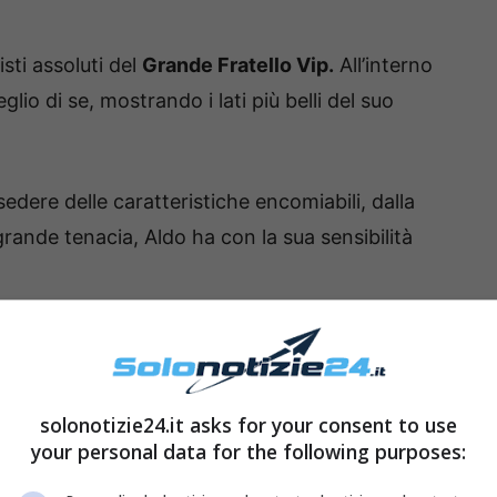
sti assoluti del
Grande Fratello Vip.
All’interno
eglio di se, mostrando i lati più belli del suo
edere delle caratteristiche encomiabili, dalla
grande tenacia, Aldo ha con la sua sensibilità
pesso del suo amore per la compagna Olga e per
nio si poggia su forti fondamenta, si stimano e si
re follemente innamorati l’uno dell’altra
solonotizie24.it asks for your consent to use
your personal data for the following purposes: