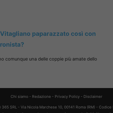
Vitagliano paparazzato così con
tronista?
no comunque una delle coppie più amate dello
Chi siamo
-
Redazione
-
Privacy Policy
-
Disclaimer
EB 365 SRL - Via Nicola Marchese 10, 00141 Roma (RM) - Codice F