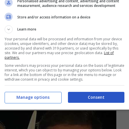
Personalised advertising and content, advertising and content
fetto che i telespettatori nutrono per loro, non
measurement, audience research and services development
tti, sui social è divampata la polemica a causa di
Store and/or access information on a device
entrambi.
Learn more
Your personal data will be processed and information from your device
(cookies, unique identifiers, and other device data) may be stored by,
accessed by and shared with 319 partners, or used specifically by this
site. We and our partners may use precise geolocation data.
List of
partners.
Some vendors may process your personal data on the basis of legitimate
interest, which you can object to by managing your options below. Look
for a link at the bottom of this page or in the site menu to manage or
withdraw consent in privacy and cookie settings.
Manage options
Consent