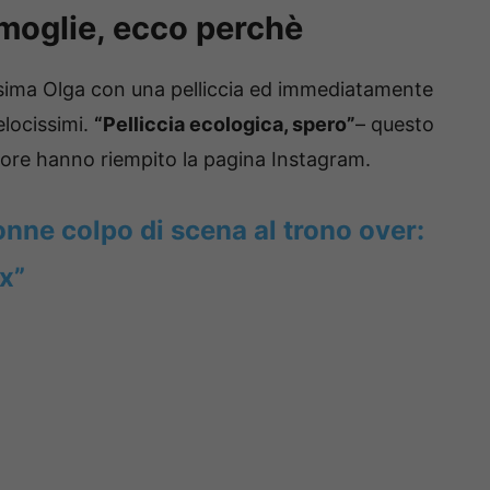
 moglie, ecco perchè
lissima Olga con una pelliccia ed immediatamente
elocissimi.
“Pelliccia ecologica, spero”
– questo
nore hanno riempito la pagina Instagram.
nne colpo di scena al trono over:
ex”