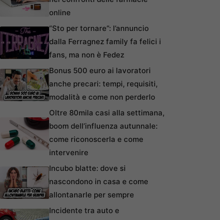
online
“Sto per tornare”: l’annuncio
dalla Ferragnez family fa felici i
fans, ma non è Fedez
Bonus 500 euro ai lavoratori
anche precari: tempi, requisiti,
modalità e come non perderlo
Oltre 80mila casi alla settimana,
boom dell’influenza autunnale:
come riconoscerla e come
intervenire
Incubo blatte: dove si
nascondono in casa e come
allontanarle per sempre
Incidente tra auto e