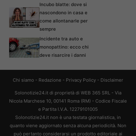
Incubo blatte: dove si
nascondono in casa e
come allontanarle per
sempre
Incidente tra auto e
monopattino: ecco chi
deve risarcire i danni
Chi siamo
-
Redazione
-
Privacy Policy
-
Disclaimer
Solonotizie24.it di proprietà di WEB 365 SRL - Via
Nicola Marchese 10, 00141 Roma (RM) - Codice Fiscale
e Partita I.V.A. 12279101005
Solonotizie24.it non è una testata giornalistica, in
quanto viene aggiornato senza alcuna periodicità. Non
può pertanto considerarsi un prodotto editoriale ai