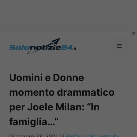
Vai
al
MENU
contenuto
Uomini e Donne
momento drammatico
per Joele Milan: “In
famiglia…”
Dicembre 23, 2021
di
Stefania Meneghella