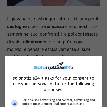
Il giovane ha così ringraziato tutti i fans per il
sostegno
e per la
vicinanza
che dimostrano
sempre nei suoi confronti. Ha poi confessato
di voler
allontanarsi
per un po’ da quel
mondo, e pensare esclusivamente ai suoi
problemi familiari
. La sua situazione si
risolverà sicuramente nel migliore dei modi, e
il bel Joele tornerà a
sorridere
come prima.
solonotizie24.it asks for your consent to
use your personal data for the following
purposes:
Personalised advertising and content, advertising and
content measurement, audience research and