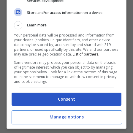
services development
Store and/or access information on a device
Learn more
Your personal data will be processed and information from
your device (cookies, unique identifiers, and other device
data) may be stored by, accessed by and shared with 319
partners, or used specifically by this site. We and our partners
L’esperienza di Joele Milan
may use precise geolocation data.
List of partners.
Some vendors may process your personal data on the basis
in ‘Uomini e Donne’
of legitimate interest, which you can object to by managing
your options below. Look for a link at the bottom of this page
or in the site menu to manage or withdraw consent in privacy
and cookie settings.
Com’è possibile ricordare, l’ex tronista è stato
escluso dal dating show
dopo aver violato il
Consent
regolamento. Il giovane si era infatti
innamorato di Ilaria
, e stava così uscendo
Manage options
con lei
segretamente
.