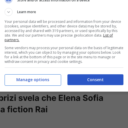
Store and/or access information on a device
Learn more
Your personal data will be processed and information from your device
(cookies, unique identifiers, and other device data) may be stored by,
accessed by and shared with 319 partners, or used specifically by this
site. We and our partners may use precise geolocation data.
List of
partners.
Some vendors may process your personal data on the basis of legitimate
interest, which you can object to by managing your options below. Look
for a link at the bottom of this page or in the site menu to manage or
withdraw consent in privacy and cookie settings.
Manage options
Consent
rizi svela che Elena Sofia
a fiction Rai