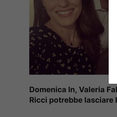
Domenica In, Valeria Fab
Ricci potrebbe lasciare l