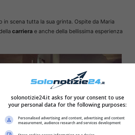
 in scena tutta la sua grinta. Ospite da Maria
della
carriera
e anche della bellissima esperienza
solonotizie24.it asks for your consent to use
your personal data for the following purposes:
Personalised advertising and content, advertising and content
measurement, audience research and services development