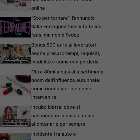
online
“Sto per tornare”: l’annuncio
dalla Ferragnez family fa felici i
fans, ma non è Fedez
Bonus 500 euro ai lavoratori
anche precari: tempi, requisiti,
modalità e come non perderlo
Oltre 80mila casi alla settimana,
boom dell’influenza autunnale:
come riconoscerla e come
intervenire
Incubo blatte: dove si
nascondono in casa e come
allontanarle per sempre
Incidente tra auto e