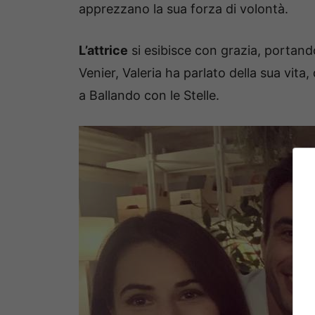
apprezzano la sua forza di volontà.
L’attrice
si esibisce con grazia, portando
Venier, Valeria ha parlato della sua vita, 
a Ballando con le Stelle.