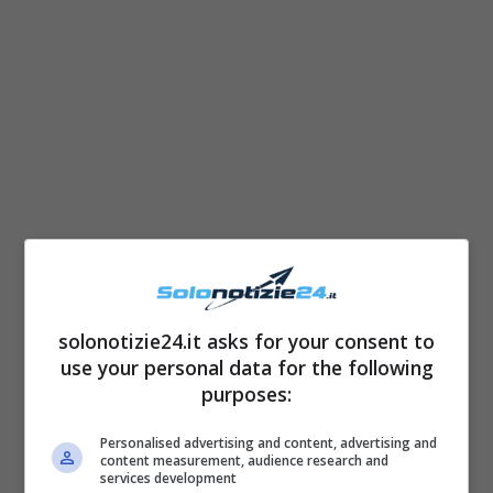
Che Tempo Che Fa,
solonotizie24.it asks for your consent to
anticipazioni e ospiti di
use your personal data for the following
domenica 5 dicembre
purposes:
Personalised advertising and content, advertising and
content measurement, audience research and
services development