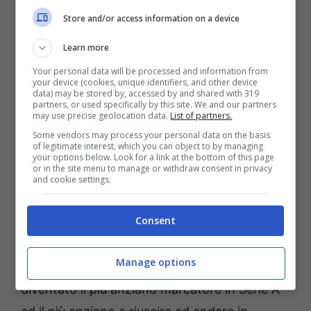
Store and/or access information on a device
Learn more
Your personal data will be processed and information from
your device (cookies, unique identifiers, and other device
data) may be stored by, accessed by and shared with 319
partners, or used specifically by this site. We and our partners
may use precise geolocation data.
List of partners.
Dopo i due appuntamenti fissi con l’attualità,
Some vendors may process your personal data on the basis
of legitimate interest, which you can object to by managing
si giunge alla parte classica del programma
your options below. Look for a link at the bottom of this page
or in the site menu to manage or withdraw consent in privacy
quella in cui il conduttore intervista ospiti
and cookie settings.
famosi nel suo studio. Il primo a varcare la
Consent
soglia e sedersi davanti alla sua scrivania sarà
l’attaccante svedese del Milan,
Zlatan
Manage options
Ibrahimovic.
Il fuoriclasse rossonero è
diventato il più anziano marcatore in Serie A