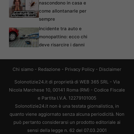
nascondono in casa e
come allontanarle per
sempre
Incidente tra auto e
monopattino: ecco chi
deve risarcire i danni
Chi siamo
-
Redazione
-
Privacy Policy
-
Disclaimer
Solonotizie24.it di proprietà di WEB 365 SRL - Via
Nicola Marchese 10, 00141 Roma (RM) - Codice Fiscale
e Partita I.V.A. 12279101005
Solonotizie24.it non è una testata giornalistica, in
quanto viene aggiornato senza alcuna periodicità. Non
può pertanto considerarsi un prodotto editoriale ai
sensi della legge n. 62 del 07.03.2001