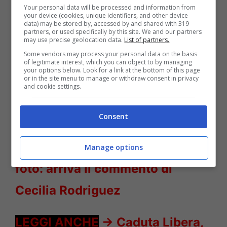
Your personal data will be processed and information from
your device (cookies, unique identifiers, and other device
data) may be stored by, accessed by and shared with 319
partners, or used specifically by this site. We and our partners
may use precise geolocation data.
List of partners.
Some vendors may process your personal data on the basis
of legitimate interest, which you can object to by managing
your options below. Look for a link at the bottom of this page
or in the site menu to manage or withdraw consent in privacy
and cookie settings.
Un posto al sole nozze – Solonotizie24
Consent
LEGGI ANCHE
->
Antonino
Spinalbese pubblica una sua
Manage options
foto: arriva il commento di
Cecilia Rodriguez
LEGGI ANCHE
->
Caduta Libera,