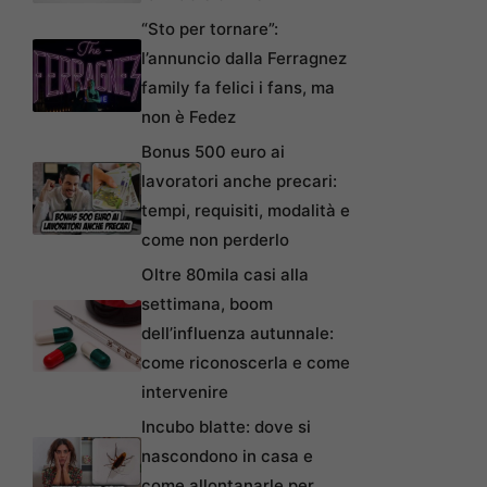
“Sto per tornare”:
l’annuncio dalla Ferragnez
family fa felici i fans, ma
non è Fedez
Bonus 500 euro ai
lavoratori anche precari:
tempi, requisiti, modalità e
come non perderlo
Oltre 80mila casi alla
settimana, boom
dell’influenza autunnale:
come riconoscerla e come
intervenire
Incubo blatte: dove si
nascondono in casa e
come allontanarle per