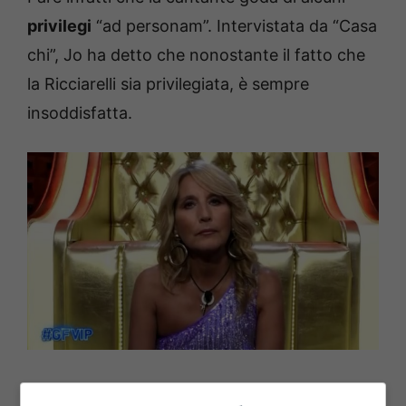
privilegi
“ad personam”. Intervistata da “Casa
chi”, Jo ha detto che nonostante il fatto che
la Ricciarelli sia privilegiata, è sempre
insoddisfatta.