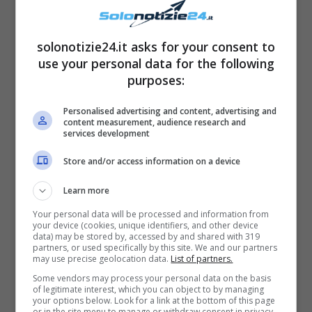
solonotizie24.it asks for your consent to
use your personal data for the following
purposes:
Personalised advertising and content, advertising and
content measurement, audience research and
services development
Store and/or access information on a device
Grande Fratello Vip, Katia è
Learn more
la più “viziata”, parla Jo
Your personal data will be processed and information from
your device (cookies, unique identifiers, and other device
Squillo
data) may be stored by, accessed by and shared with 319
partners, or used specifically by this site. We and our partners
may use precise geolocation data.
List of partners.
“
È sicuramente
la super privilegiata, ma
Some vendors may process your personal data on the basis
of legitimate interest, which you can object to by managing
anche rispettata,
viziata
, coccolata”
ha detto
your options below. Look for a link at the bottom of this page
or in the site menu to manage or withdraw consent in privacy