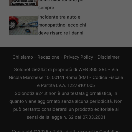
sempre
Incidente tra auto e
monopattino: ecco chi
deve risarcire i danni
Chi siamo
-
Redazione
-
Privacy Policy
-
Disclaimer
Solonotizie24.it di proprietà di WEB 365 SRL - Via
Nicola Marchese 10, 00141 Roma (RM) - Codice Fiscale
e Partita I.V.A. 12279101005
Solonotizie24.it non è una testata giornalistica, in
quanto viene aggiornato senza alcuna periodicità. Non
può pertanto considerarsi un prodotto editoriale ai
sensi della legge n. 62 del 07.03.2001
Copyright ©2026 - Tutti i diritti riservati -
Contattaci