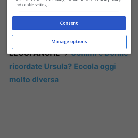
senza mezzi termini la Ricciarelli.
Perché
and cookie settings.
ricordiamoci che ha la sua cameretta.
Oltre la
Consent
camera ha anche il suo bagno privato”
ha
rivelato Jo Squillo.
Manage options
LEGGI ANCHE ->
Uomini e Donne
ricordate Ursula? Eccola oggi
molto diversa