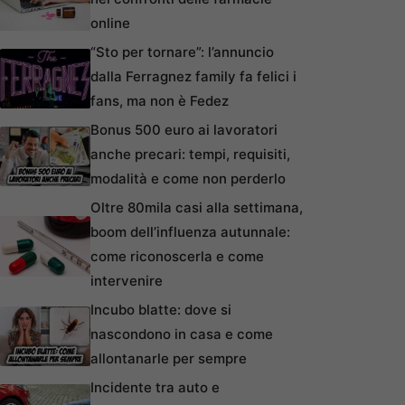
online
“Sto per tornare”: l’annuncio
dalla Ferragnez family fa felici i
fans, ma non è Fedez
Bonus 500 euro ai lavoratori
anche precari: tempi, requisiti,
modalità e come non perderlo
Oltre 80mila casi alla settimana,
boom dell’influenza autunnale:
come riconoscerla e come
intervenire
Incubo blatte: dove si
nascondono in casa e come
allontanarle per sempre
Incidente tra auto e