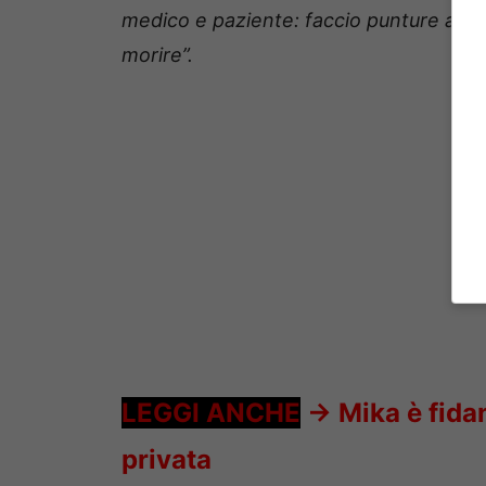
medico e paziente: faccio punture all’
morire”.
LEGGI ANCHE
->
Mika è fida
privata