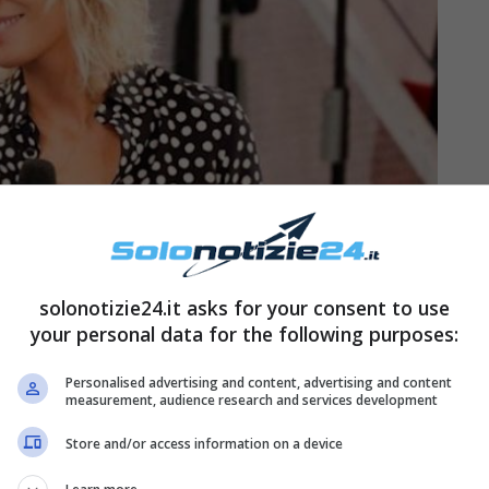
solonotizie24.it asks for your consent to use
your personal data for the following purposes:
Personalised advertising and content, advertising and content
measurement, audience research and services development
nte dichiarazione rilasciata dalla conduttrice di
Store and/or access information on a device
n vivo, sono la mia famiglia. Per loro divento