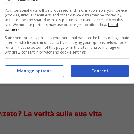
Learn more
occorrenza, ma quando stanno male soffro da
Your personal data will be processed and information from your device
(cookies, unique identifiers, and other device data) may be stored by,
accessed by and shared with 319 partners, or used specifically by this
site. We and our partners may use precise geolocation data.
List of
partners.
Some vendors may process your personal data on the basis of legitimate
interest, which you can object to by managing your options below. Look
for a link at the bottom of this page or in the site menu to manage or
withdraw consent in privacy and cookie settings.
Manage options
Consent
nzato? La verità sulla sua vita