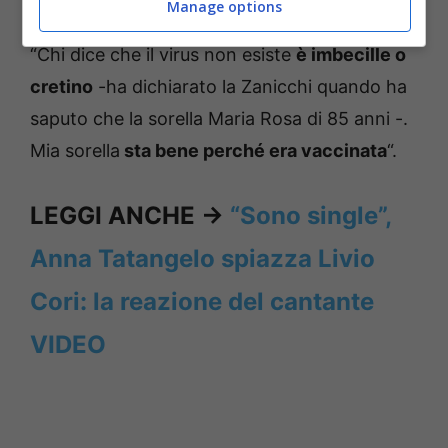
Manage options
“Chi dice che il virus non esiste
è imbecille o
cretino
-ha dichiarato la Zanicchi quando ha
saputo che la sorella Maria Rosa di 85 anni -.
Mia sorella
sta bene perché era vaccinata
“.
LEGGI ANCHE ->
“Sono single”,
Anna Tatangelo spiazza Livio
Cori: la reazione del cantante
VIDEO