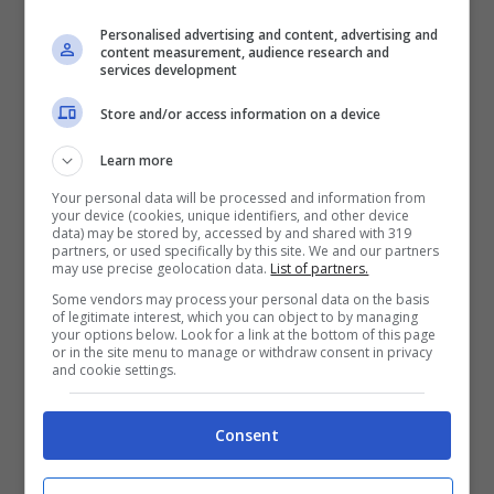
Personalised advertising and content, advertising and
content measurement, audience research and
services development
Store and/or access information on a device
Iva Zanicchi, tuona: “Chi
Learn more
dice che il virus non esiste
Your personal data will be processed and information from
your device (cookies, unique identifiers, and other device
data) may be stored by, accessed by and shared with 319
è imbecille o cretino”
partners, or used specifically by this site. We and our partners
may use precise geolocation data.
List of partners.
Some vendors may process your personal data on the basis
Iva
si è anche molto schierata per fare
of legitimate interest, which you can object to by managing
your options below. Look for a link at the bottom of this page
prevenzione contro il contagio da
Covid.
or in the site menu to manage or withdraw consent in privacy
and cookie settings.
Quando sua sorella ha contratto il
virus
, Iva
non ha avuto mezzi termini nei confronti di
Consent
ancora, nonostante la pandemia, non crede
all’esistenza dell’infezione.