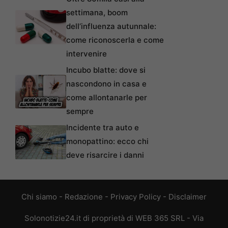
settimana, boom
dell’influenza autunnale:
come riconoscerla e come
intervenire
Incubo blatte: dove si
nascondono in casa e
come allontanarle per
sempre
Incidente tra auto e
monopattino: ecco chi
deve risarcire i danni
Chi siamo
-
Redazione
-
Privacy Policy
-
Disclaimer
Solonotizie24.it di proprietà di WEB 365 SRL - Via