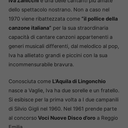
Iva Zanicchi
è una delle cantanti più amate
dello spettacolo nostrano. Non a caso nel
1970 viene ribattezzata come
“il pollice della
canzone italiana”
per la sua straordinaria
capacità di cantare canzoni appartenenti a
generi musicali differenti, dal melodico al pop,
Iva ha allietato grandi e piccini con la sua
incommensurabile bravura.
Conosciuta come
L’Aquila di Lingonchio
nasce a Vaglie, Iva ha due sorelle e un fratello.
Si esibisce per la prima volta a I due campanili
di Silvio Gigli nel 1960. Nel 1961 prende parte
al concorso
Voci Nuove Disco d’oro
a Reggio
Emilia.