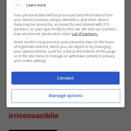
Learn more
Your personal data will be processed and information from
your device (cookies, unique identifiers, and other device
Oggi, però, a tenere banco nel mondo del
data) may be stored by, accessed by and shared with 319
partners, or used specifically by this site. We and our partners
web troviamo la pubblicazione di un nuovo
may use precise geolocation data.
List of partners.
messaggio scritto dalla Power e indirizzato
Some vendors may process your personal data on the basis
of legitimate interest, which you can object to by managing
alla figlia, commuovendo così anche i propri
your options below. Look for a link at the bottom of this page
or in the site menu to manage or withdraw consent in privacy
follower.
and cookie settings.
LEGGI ANCHE
->
Nicola Vivarelli
Consent
trasformato dopo Uomini e
Manage options
Donne: l’ex di Gemma
irriconoscibile