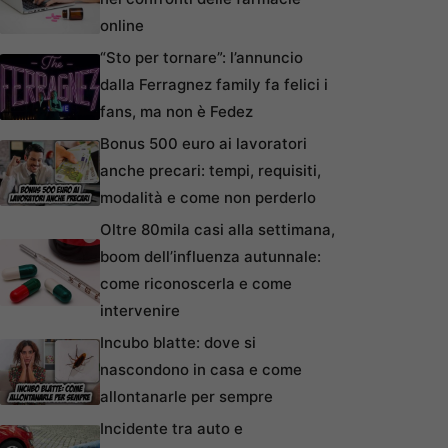
online
“Sto per tornare”: l’annuncio
dalla Ferragnez family fa felici i
fans, ma non è Fedez
Bonus 500 euro ai lavoratori
anche precari: tempi, requisiti,
modalità e come non perderlo
Oltre 80mila casi alla settimana,
boom dell’influenza autunnale:
come riconoscerla e come
intervenire
Incubo blatte: dove si
nascondono in casa e come
allontanarle per sempre
Incidente tra auto e