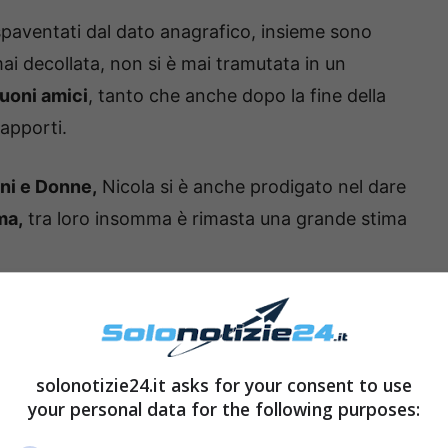
spaventati dal dato anagrafico, insieme sono
ai decollata, non si è mai tramutata in un
uoni amici
, tanto che anche dopo la fine della
apporti.
ni e Donne,
Nicola si è anche prodigato nel dare
a,
tra loro insomma è rimasta una grande stima
solonotizie24.it asks for your consent to use
your personal data for the following purposes: