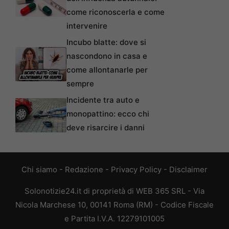
come riconoscerla e come
intervenire
Incubo blatte: dove si
nascondono in casa e
come allontanarle per
sempre
Incidente tra auto e
monopattino: ecco chi
deve risarcire i danni
Chi siamo
-
Redazione
-
Privacy Policy
-
Disclaimer
Solonotizie24.it di proprietà di WEB 365 SRL - Via
Nicola Marchese 10, 00141 Roma (RM) - Codice Fiscale
e Partita I.V.A. 12279101005