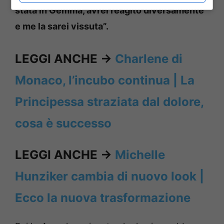
stata in Gemma, avrei reagito diversamente
e me la sarei vissuta”.
LEGGI ANCHE ->
Charlene di
Monaco, l’incubo continua | La
Principessa straziata dal dolore,
cosa è successo
LEGGI ANCHE ->
Michelle
Hunziker cambia di nuovo look |
Ecco la nuova trasformazione