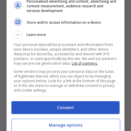
Personalised advertising and content, advertising and
content measurement, audience research and
services development
Store and/or access information on a device
”Ho cominciato a vedere Uomini e Donne
Learn more
proprio ai tempi della storia di
Giorgio e
Gemma,
che devo dire mi aveva
Your personal data will be processed and information from
your device (cookies, unique identifiers, and other device
appassionata”- ha detto la
Ricci
quando le è
data) may be stored by, accessed by and shared with 319
partners, or used specifically by this site. We and our partners
stato chiesto di Giorgio.
may use precise geolocation data.
List of partners.
Some vendors may process your personal data on the basis
of legitimate interest, which you can object to by managing
Poi ha aggiunto: ”Le confesso che già
your options below. Look for a link at the bottom of this page
or in the site menu to manage or withdraw consent in privacy
all’epoca, il famoso quattro settembre, mi ero
and cookie settings.
trovata da spettatrice in disaccordo con
Consent
Gemma
quando disse a
Giorgio
che senza
sentimenti non avrebbe mai lasciato la
Manage options
trasmissione con lui.
Io personalmente, fossi