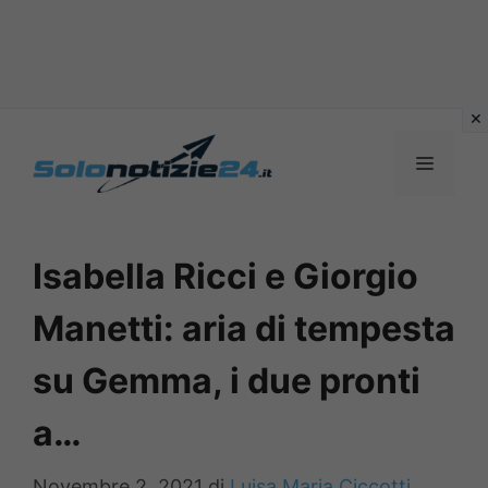
Vai
al
MENU
contenuto
Isabella Ricci e Giorgio
Manetti: aria di tempesta
su Gemma, i due pronti
a…
Novembre 2, 2021
di
Luisa Maria Ciccotti