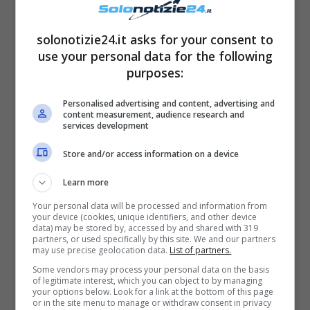
solonotizie24.it asks for your consent to
L’avvocato dà così un
ordine crudele
:
use your personal data for the following
inscenare un furto nella casa di
Genoveva
in
purposes:
modo che la donna lasci l’ospedale e
Laura
Personalised advertising and content, advertising and
possa così mettere in pratica il proprio piano,
content measurement, audience research and
services development
soffocare Felipe
. Appena questo sta per
accadere, la moglie dell’uomo entra nella
Store and/or access information on a device
stanza e la ferma: scopre così che, dietro
Learn more
tutto quello,
c’è la mano di Velasco
.
Your personal data will be processed and information from
your device (cookies, unique identifiers, and other device
data) may be stored by, accessed by and shared with 319
Nel frattempo,
Camino
prova dolore per la
partners, or used specifically by this site. We and our partners
may use precise geolocation data.
List of partners.
morte di
Ildefonso
e non vuole accettare la
Some vendors may process your personal data on the basis
sua eredità.
Felipe
cerca però di farle
of legitimate interest, which you can object to by managing
your options below. Look for a link at the bottom of this page
cambiare idea, ma questo fa scatenare in lei
or in the site menu to manage or withdraw consent in privacy