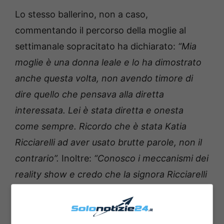
Lo stesso ballerino, non a caso,
commentando il percorso della moglie al
settimanale sopracitato ha dichiarato:
“Mia
moglie è una donna leale e lo ha dimostrato
anche questa volta, non avendo timore di
dire quello che pensava alla diretta
interessata. Lei è stata diretta e onesta
come sempre. Ricordo che è stata Katia
Ricciarelli ad aver usato brutte parole, non il
contrario”.
Inoltre:
“Conosco i meccanismi dei
reality show e credo che la signora Ricciarelli
stia facendo di tutto per vincere. Vuole
trionfare al GF Vip. E la persona che
potrebbe ostacolarla e darle più noia è