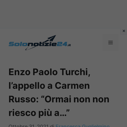
Vai
al
MENU
contenuto
Enzo Paolo Turchi,
l’appello a Carmen
Russo: “Ormai non non
riesco più a…”
Ottobre 31, 2021
di
Francesca Guglielmino