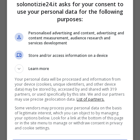
solonotizie24.it asks for your consent to
proprio Carmen”.
use your personal data for the following
purposes:
Personalised advertising and content, advertising and
content measurement, audience research and
services development
Store and/or access information on a device
Learn more
Your personal data will be processed and information from
your device (cookies, unique identifiers, and other device
data) may be stored by, accessed by and shared with 319
partners, or used specifically by this site. We and our partners
may use precise geolocation data.
List of partners.
Some vendors may process your personal data on the basis
LEGGI ANCHE
->
Rocio Munoz
of legitimate interest, which you can object to by managing
your options below. Look for a link at the bottom of this page
or in the site menu to manage or withdraw consent in privacy
Morales gonnellina di pelle e
and cookie settings.
anfibi | L’outfit fa impazzire i fan