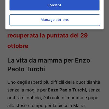
Consent
LEGGI ANCHE
->
Il Paradiso delle
Manage options
Signore stop: quando verrà
recuperata la puntata del 29
ottobre
La vita da mamma per Enzo
Paolo Turchi
Uno degli aspetti più difficili della quotidianità
senza la moglie per
Enzo Paolo Turchi
, senza
ombra di dubbio, è il ruolo di mamma e papà
allo stesso tempo per la piccola Maria,