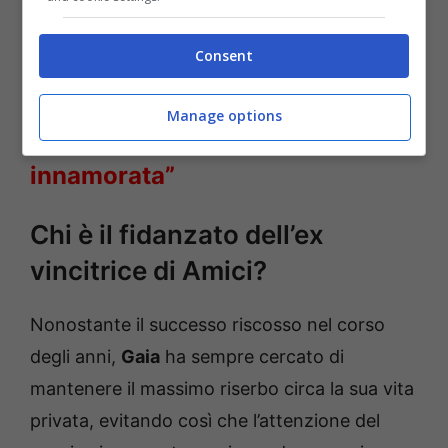
LEGGI ANCHE
->
Uomini e
Consent
Donne, la storica dama lascia il
Manage options
trono over | “Mi sono
innamorata”
Chi è il fidanzato dell’ex
vincitrice di Amici?
Nonostante il successo riscosso nel corso
degli anni,
Gaia
ha sempre cercato di
mantenere il massimo riserbo circa la sua vita
privata, evitando così che l’attenzione del