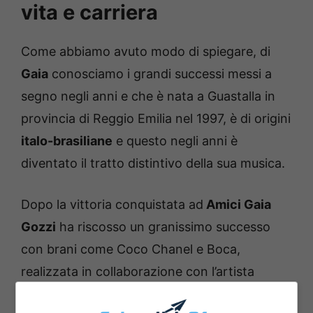
vita e carriera
Come abbiamo avuto modo di spiegare, di
Gaia
conosciamo i grandi successi messi a
segno negli anni e che è nata a Guastalla in
provincia di Reggio Emilia nel 1997, è di origini
italo-brasiliane
e questo negli anni è
diventato il tratto distintivo della sua musica.
Dopo la vittoria conquistata ad
Amici Gaia
Gozzi
ha riscosso un granissimo successo
con brani come Coco Chanel e Boca,
realizzata in collaborazione con l’artista
internazionale Sean Paul.