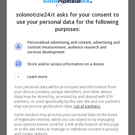
solonotizie24.it asks for your consent to
use your personal data for the following
purposes:
Personalised advertising and content, advertising and
content measurement, audience research and
services development
Store and/or access information on a device
Learn more
Your personal data will be processed and information from
LEGGI ANCHE
->
Il Paradiso delle
your device (cookies, unique identifiers, and other device
data) may be stored by, accessed by and shared with 319
partners, or used specifically by this site. We and our partners
Signore stop: quando verrà
may use precise geolocation data.
List of partners.
Some vendors may process your personal data on the basis
recuperata la puntata del 29
of legitimate interest, which you can object to by managing
your options below. Look for a link at the bottom of this page
ottobre
or in the site menu to manage or withdraw consent in privacy
and cookie settings.