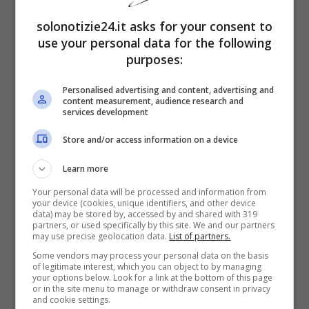
solonotizie24.it asks for your consent to
use your personal data for the following
Ida e Riccardo come Ursula
purposes:
e Sossio?
Personalised advertising and content, advertising and
content measurement, audience research and
services development
Ora, anche i followers di un’altra coppia nata
Store and/or access information on a device
all’interno dello studio di
Uomini e Donne
Learn more
sperano che
Ida e Riccardo
possano tornare
Your personal data will be processed and information from
insieme. Si tratta dei fan di
Ursula e e Sossio
your device (cookies, unique identifiers, and other device
data) may be stored by, accessed by and shared with 319
che dopo un breve periodo di crisi, sono
partners, or used specifically by this site. We and our partners
may use precise geolocation data.
List of partners.
tornati insieme più forti ed uniti che mai.
Some vendors may process your personal data on the basis
of legitimate interest, which you can object to by managing
Una followers di
Ursula
le ha scritto che
your options below. Look for a link at the bottom of this page
or in the site menu to manage or withdraw consent in privacy
desidererebbe vedere un ritorno di fiamma
and cookie settings.