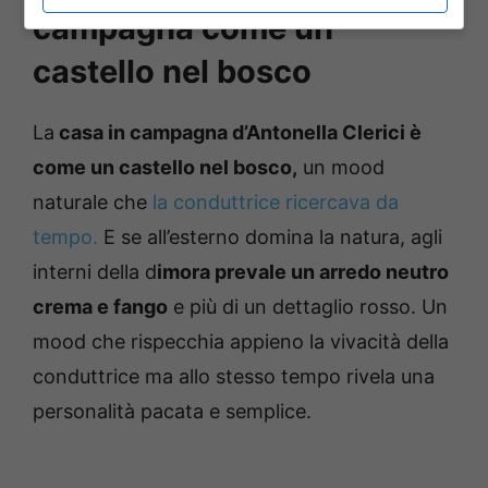
campagna come un
castello nel bosco
La
casa in campagna d’Antonella Clerici è
come un castello nel bosco,
un mood
naturale che
la conduttrice ricercava da
tempo.
E se all’esterno domina la natura, agli
interni della d
imora prevale un arredo neutro
crema e fango
e più di un dettaglio rosso. Un
mood che rispecchia appieno la vivacità della
conduttrice ma allo stesso tempo rivela una
personalità pacata e semplice.