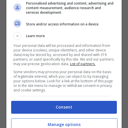
Personalised advertising and content, advertising and
content measurement, audience research and
services development
Store and/or access information on a device
Learn more
Your personal data will be processed and information from
your device (cookies, unique identifiers, and other device
data) may be stored by, accessed by and shared with 319
partners, or used specifically by this site. We and our partners
may use precise geolocation data.
List of partners.
Some vendors may process your personal data on the basis
of legitimate interest, which you can object to by managing
Leggi anche ->
Antonella Clerici
your options below. Look for a link at the bottom of this page
or in the site menu to manage or withdraw consent in privacy
and cookie settings.
presenta il suo papà: gli auguri
social della conduttrice
Consent
Antonella Clerici, la casa in
Manage options