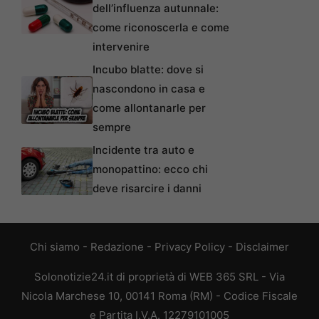
dell’influenza autunnale:
come riconoscerla e come
intervenire
Incubo blatte: dove si
nascondono in casa e
come allontanarle per
sempre
Incidente tra auto e
monopattino: ecco chi
deve risarcire i danni
Chi siamo
-
Redazione
-
Privacy Policy
-
Disclaimer
Solonotizie24.it di proprietà di WEB 365 SRL - Via
Nicola Marchese 10, 00141 Roma (RM) - Codice Fiscale
e Partita I.V.A. 12279101005