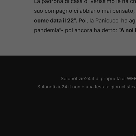
La padrona di casa di Verissimo le ha chie
suo compagno ci abbiano mai pensato, F
come data il 22”.
Poi, la Panicucci ha ag
pandemia”- poi ancora ha detto:
“A noi 
Solonotizie24.it di proprietà di W
Solonotizie24.it non è una testata giornalisti