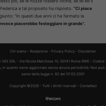
sto poi, se le nozze fossero vicine, se lei ed il
ederica a tal proposito ha risposto.
“Ci piace
giunto: “In questi due anni ci ha fermato la
invece piacerebbe festeggiare in grande”.
Chi siamo
-
Redazione
-
Privacy Policy
-
Disclaimer
EB 365 SRL - Via Nicola Marchese 10, 00141 Roma (RM) - Codice F
ca, in quanto viene aggiornato senza alcuna periodicità. Non può 
sensi della legge n. 62 del 07.03.2001
Copyright ©2026 - Tutti i diritti riservati -
Contattaci