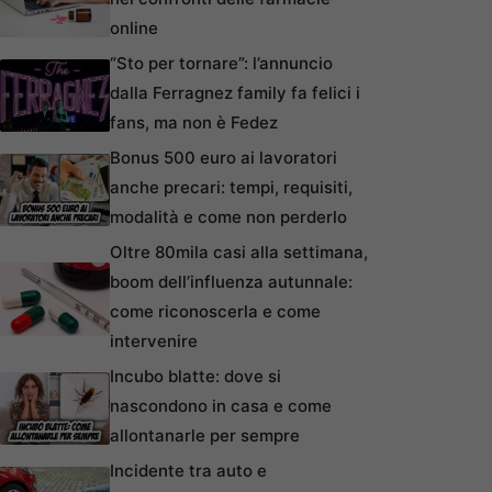
online
“Sto per tornare”: l’annuncio
dalla Ferragnez family fa felici i
fans, ma non è Fedez
Bonus 500 euro ai lavoratori
anche precari: tempi, requisiti,
modalità e come non perderlo
Oltre 80mila casi alla settimana,
boom dell’influenza autunnale:
come riconoscerla e come
intervenire
Incubo blatte: dove si
nascondono in casa e come
allontanarle per sempre
Incidente tra auto e