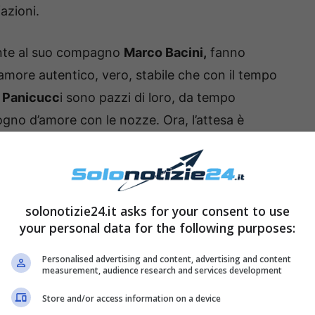
azioni.
nte al suo compagno
Marco Bacini,
fanno
n amore autentico, vero, stabile che con il tempo
a
Panicucc
i sono pazzi di loro, da tempo
gno d’amore con le nozze. Ora, l’attesa è
a
nozze.
solonotizie24.it asks for your consent to use
your personal data for the following purposes:
Personalised advertising and content, advertising and content
measurement, audience research and services development
Store and/or access information on a device