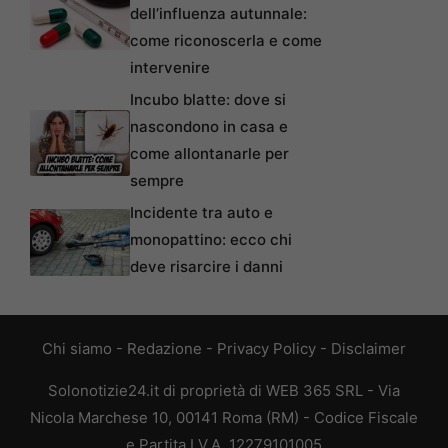
dell’influenza autunnale:
come riconoscerla e come
intervenire
Incubo blatte: dove si
nascondono in casa e
come allontanarle per
sempre
Incidente tra auto e
monopattino: ecco chi
deve risarcire i danni
Chi siamo
-
Redazione
-
Privacy Policy
-
Disclaimer
Solonotizie24.it di proprietà di WEB 365 SRL - Via
Nicola Marchese 10, 00141 Roma (RM) - Codice Fiscale
e Partita I.V.A. 12279101005