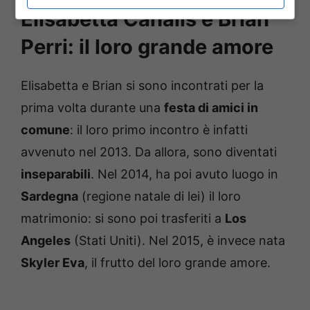
Elisabetta Canalis e Brian
Perri: il loro grande amore
Elisabetta e Brian si sono incontrati per la
prima volta durante una
festa di amici in
comune
: il loro primo incontro è infatti
avvenuto nel 2013. Da allora, sono diventati
inseparabili
. Nel 2014, ha poi avuto luogo in
Sardegna
(regione natale di lei) il loro
matrimonio: si sono poi trasferiti a
Los
Angeles
(Stati Uniti). Nel 2015, è invece nata
Skyler Eva
, il frutto del loro grande amore.