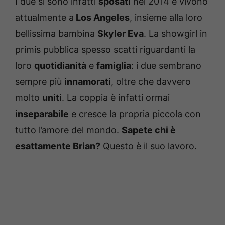
I due si sono infatti
sposati
nel 2014 e vivono
attualmente a
Los Angeles
, insieme alla loro
bellissima bambina
Skyler Eva
. La showgirl in
primis pubblica spesso scatti riguardanti la
loro
quotidianità
e
famiglia
: i due sembrano
sempre più
innamorati
, oltre che davvero
molto
uniti
. La coppia è infatti ormai
inseparabile
e cresce la propria piccola con
tutto l’amore del mondo.
Sapete chi è
esattamente Brian?
Questo è il suo lavoro.