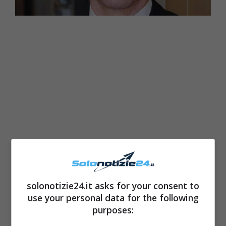
Lo stesso ha infatti conseguito una laurea in
solonotizie24.it asks for your consent to
Medicina
presso l’
Allegheny College i
n
use your personal data for the following
Pennsylvania
, specializzandosi in
ortopedia
purposes:
presso il
Lake Erie College
. Ha poi ricevuto