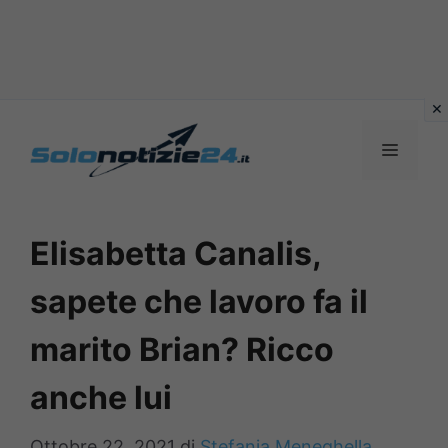
Vai
al
MENU
contenuto
Elisabetta Canalis,
sapete che lavoro fa il
marito Brian? Ricco
anche lui
Ottobre 22, 2021
di
Stefania Meneghella