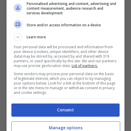
Personalised advertising and content, advertising and
un
Master in neurologia
presso l’
Università di
content measurement, audience research and
services development
Hartford
. Oggi è un
chirurgo esperto
in
Store and/or access information on a device
chirurgia ricostruttiva complessa per tumori
spinale, deformità e malattie degenerative
.
Learn more
Si occupa inoltre dello sviluppo di tecniche
Your personal data will be processed and information from
your device (cookies, unique identifiers, and other device
innovative di
chirurgia vertebrale mini-
data) may be stored by, accessed by and shared with 319
partners, or used specifically by this site. We and our partners
invasiva
.
may use precise geolocation data.
List of partners.
Some vendors may process your personal data on the basis
of legitimate interest, which you can object to by managing
Leggi anche
—->
Elisabetta
your options below. Look for a link at the bottom of this page
or in the site menu to manage or withdraw consent in privacy
and cookie settings.
Canalis, tutina di pizzo
trasparente: l’ex velina incendia
Consent
instagram
Manage options