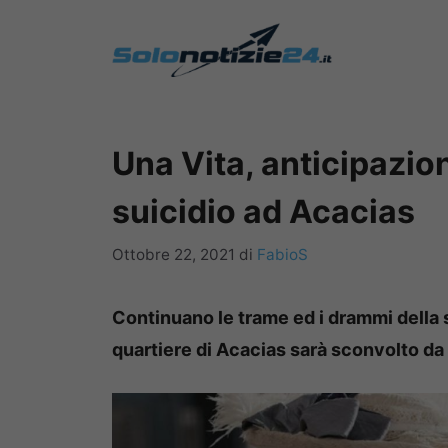
Vai
al
contenuto
Una Vita, anticipazion
suicidio ad Acacias
Ottobre 22, 2021
di
FabioS
Continuano le trame ed i drammi della s
quartiere di Acacias sarà sconvolto da 