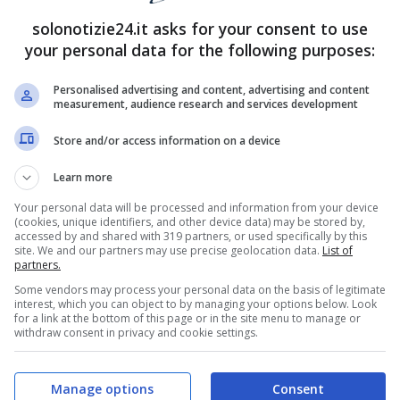
solonotizie24.it asks for your consent to use
your personal data for the following purposes:
Personalised advertising and content, advertising and content
measurement, audience research and services development
Store and/or access information on a device
Learn more
Your personal data will be processed and information from your device
(cookies, unique identifiers, and other device data) may be stored by,
accessed by and shared with 319 partners, or used specifically by this
site. We and our partners may use precise geolocation data.
List of
partners.
Some vendors may process your personal data on the basis of legitimate
o: sa che l’unico modo per conquistare
interest, which you can object to by managing your options below. Look
for a link at the bottom of this page or in the site menu to manage or
a per tutte Felipe. Così, quando apprende che
withdraw consent in privacy and cookie settings.
 la incontra per minacciarla dicendole che se non
arne le conseguenze sarà
Lorenza
. Terrorizzata,
Manage options
Consent