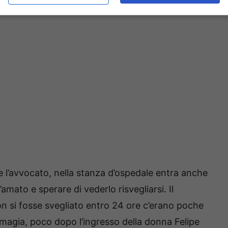
pletare il piano malvagio ordito da Velasco.
 l’avvocato, nella stanza d’ospedale entra anche
mato e sperare di vederlo risvegliarsi. Il
on si fosse svegliato entro 24 ore c’erano poche
magia, poco dopo l’ingresso della donna Felipe