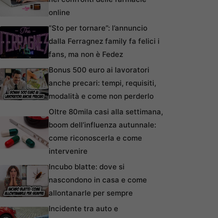
online
“Sto per tornare”: l’annuncio
dalla Ferragnez family fa felici i
fans, ma non è Fedez
Bonus 500 euro ai lavoratori
anche precari: tempi, requisiti,
modalità e come non perderlo
Oltre 80mila casi alla settimana,
boom dell’influenza autunnale:
come riconoscerla e come
intervenire
Incubo blatte: dove si
nascondono in casa e come
allontanarle per sempre
Incidente tra auto e