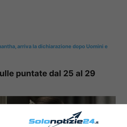
antha, arriva la dichiarazione dopo Uomini e
ulle puntate dal 25 al 29