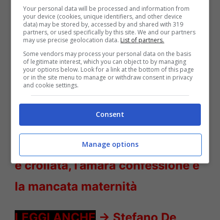
Your personal data will be processed and information from
your device (cookies, unique identifiers, and other device
data) may be stored by, accessed by and shared with 319
partners, or used specifically by this site. We and our partners
may use precise geolocation data.
List of partners.
Some vendors may process your personal data on the basis
of legitimate interest, which you can object to by managing
your options below. Look for a link at the bottom of this page
or in the site menu to manage or withdraw consent in privacy
and cookie settings.
Consent
Alessandro Siani sostituto Striscia la Notizia – Solonotizie24
LEGGI ANCHE
->
Katia Ricciarelli
Manage options
è crollata, l’amara confessione e
la mancata maternità
LEGGI ANCHE
->
Stefano De