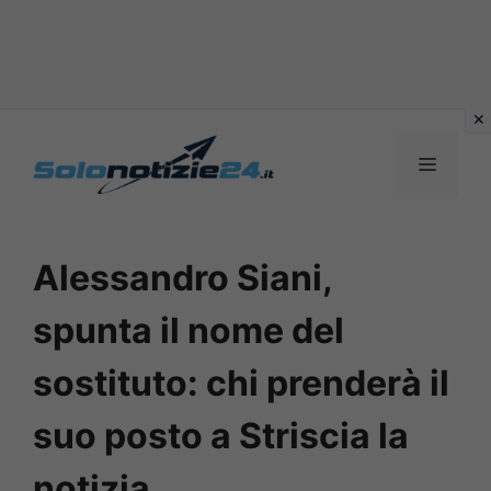
Vai
al
MENU
contenuto
Alessandro Siani,
spunta il nome del
sostituto: chi prenderà il
suo posto a Striscia la
notizia