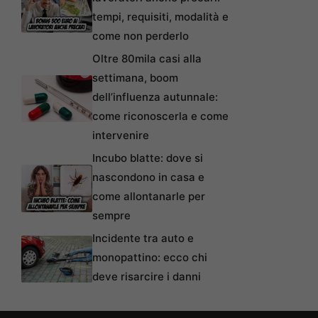
tempi, requisiti, modalità e
come non perderlo
Oltre 80mila casi alla
settimana, boom
dell’influenza autunnale:
come riconoscerla e come
intervenire
Incubo blatte: dove si
nascondono in casa e
come allontanarle per
sempre
Incidente tra auto e
monopattino: ecco chi
deve risarcire i danni