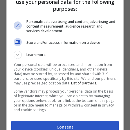
use your personal data for the following
purposes:
brutti
di Stefano.
Personalised advertising and content, advertising and
content measurement, audience research and
services development
Store and/or access information on a device
Learn more
Your personal data will be processed and information from
your device (cookies, unique identifiers, and other device
data) may be stored by, accessed by and shared with 319
partners, or used specifically by this site. We and our partners
may use precise geolocation data.
List of partners.
Some vendors may process your personal data on the basis
of legitimate interest, which you can object to by managing
your options below. Look for a link at the bottom of this page
Anche papà Enrico ha parlato alcune volte del
or in the site menu to manage or withdraw consent in privacy
and cookie settings.
legame con suo figlio. “
Mia moglie dice
sempre ‘
E’ tutto suo padre’
“, ha confessato
Consent