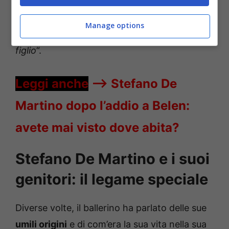
l’uomo, “
sono stato giovane anche io e
mi
rivedo in lui
. Vivo per loro,
li ho cresciuti
Manage options
nell’amore
, e Stefano farà lo stesso con suo
figlio
“.
Leggi anche
—->
Stefano De
Martino dopo l’addio a Belen:
avete mai visto dove abita?
Stefano De Martino e i suoi
genitori: il legame speciale
Diverse volte, il ballerino ha parlato delle sue
umili origini
e di com’era la sua vita nella sua