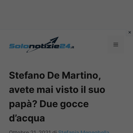
Vai
al
MENU
contenuto
Stefano De Martino,
avete mai visto il suo
papà? Due gocce
d’acqua
Ottobre 21, 2021
di
Stefania Meneghella