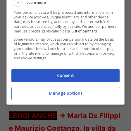
Learn more
Your personal data will be processed and information from
your device (cookies, unique identifiers, and other device
data) may be stored by, accessed by and shared with 319
partners, or used specifically by this site. We and our partners
may use precise geolocation data.
List of partners.
Some vendors may process your personal data on the basis
of legitimate interest, which you can object to by managing
your options below. Look for a link at the bottom of this page
or in the site menu to manage or withdraw consent in privacy
Romina Carrisi ferri corti con Albano – Solonotizie24
and cookie settings.
LEGGI ANCHE
->
Ginevra Pisani,
Consent
cambio look per la Prof de
Manage options
L’Eredità: pazzesca
LEGGI ANCHE
->
Maria De Filippi
e Maurizio Costanzo, la villa da