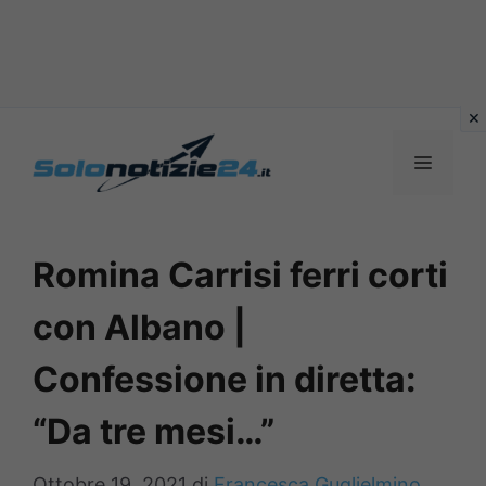
Vai
al
MENU
contenuto
Romina Carrisi ferri corti
con Albano |
Confessione in diretta:
“Da tre mesi…”
Ottobre 19, 2021
di
Francesca Guglielmino