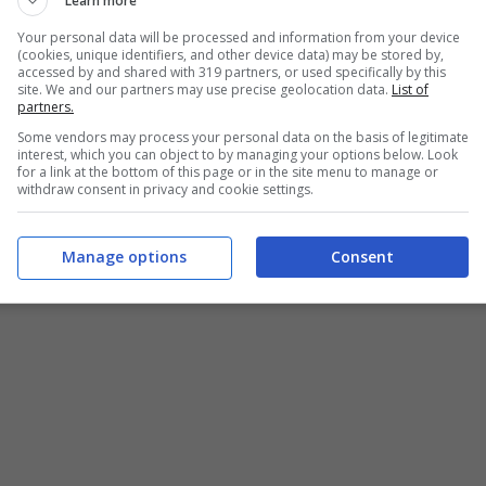
Learn more
 la sua copertura.
Your personal data will be processed and information from your device
(cookies, unique identifiers, and other device data) may be stored by,
iettivo dell’uomo sembra essere quello di riavere
accessed by and shared with 319 partners, or used specifically by this
site. We and our partners may use precise geolocation data.
List of
el frattempo, è Vittorio Conti che ha offerto
partners.
avoro all’interno de Il Paradiso delle Signore, e
Some vendors may process your personal data on the basis of legitimate
interest, which you can object to by managing your options below. Look
llo di Roberto.
for a link at the bottom of this page or in the site menu to manage or
withdraw consent in privacy and cookie settings.
Manage options
Consent