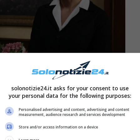
24
lo… di nuovo
solonotizie24.it asks for your consent to use
your personal data for the following purposes:
ffatto semplice, soprattutto dopo
la morte di
Personalised advertising and content, advertising and content
a Roberto Landi. La donna vuole tornare a essere
measurement, audience research and services development
oter fornire da sé tutto ciò di cui la figlia
Store and/or access information on a device
erà a lavorare come cameriera al circolo. Una