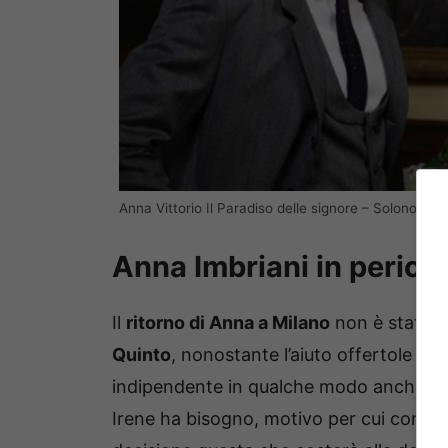
Anna Vittorio Il Paradiso delle signore – Solonotizie
Anna Imbriani in perico
Il
ritorno di Anna a Milano
non è stato a
Quinto
, nonostante l’aiuto offertole d
indipendente in qualche modo anche per p
Irene ha bisogno, motivo per cui cominc