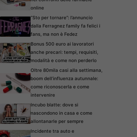
online
“Sto per tornare”: l’annuncio
dalla Ferragnez family fa felici i
fans, ma non è Fedez
Bonus 500 euro ai lavoratori
anche precari: tempi, requisiti,
modalità e come non perderlo
Oltre 80mila casi alla settimana,
boom dell’influenza autunnale:
come riconoscerla e come
intervenire
Incubo blatte: dove si
nascondono in casa e come
allontanarle per sempre
Incidente tra auto e