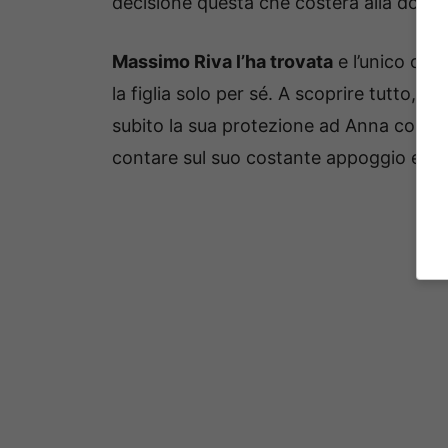
decisione questa che costerà alla donna
Massimo Riva l’ha trovata
e l’unico obb
la figlia solo per sé. A scoprire tutto, n
subito la sua protezione ad Anna con un l
contare sul suo costante appoggio e que