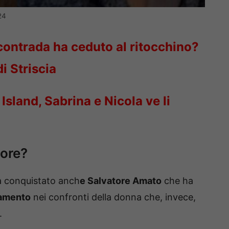
24
ontrada ha ceduto al ritocchino?
di Striscia
Island, Sabrina e Nicola ve li
tore?
ha conquistato anch
e Salvatore Amato
che ha
iamento
nei confronti della donna che, invece,
.