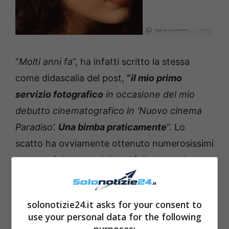
“
Molti anni fa
“, ha infatti scritto la stessa
come didascalia del post,
“
il mio primo
servizio fotografico
in occasione del mio
debutto cinematografico in ‘Nuovo cinema
Paradiso’.
Una bimba praticamente
“. Lo
scatto ha ovviamente ottenuto numerosissimi
consensi
da parte dei suoi followers, che non
hanno potuto fare a meno di notare come la
sua
bellezza
sia rimasta intatta nel corso
solonotizie24.it asks for your consent to
degli anni.
use your personal data for the following