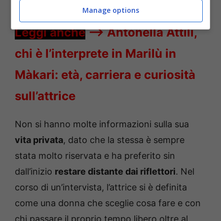
nella soap opera ‘
Il Paradiso delle Signore
‘.
Manage options
Leggi anche
—->
Antonella Attili,
chi è l’interprete in Marilù in
Màkari: età, carriera e curiosità
sull’attrice
Non si hanno molte informazioni sulla sua
vita privata
, dato che la stessa è sempre
stata molto riservata e ha preferito sin
dall’inizio
restare distante dai riflettori
. Nel
corso di un’intervista, l’attrice si è definita
come una donna che sceglie cosa fare e con
chi passare il proprio tempo libero oltre al