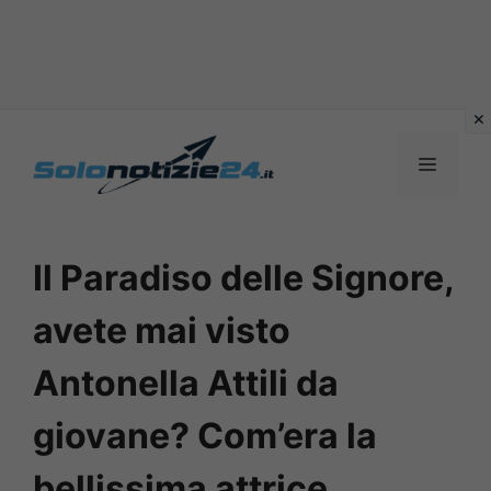
Vai
al
MENU
contenuto
Il Paradiso delle Signore,
avete mai visto
Antonella Attili da
giovane? Com’era la
bellissima attrice