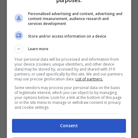
purposes:
Personalised advertising and content, advertising and
content measurement, audience research and
services development
Store and/or access information on a device
Learn more
Your personal data will be processed and information from
your device (cookies, unique identifiers, and other device
data) may be stored by, accessed by and shared with 319
partners, or used specifically by this site. We and our partners
may use precise geolocation data.
List of partners.
La vita privata di Antonella
Some vendors may process your personal data on the basis
of legitimate interest, which you can object to by managing
your options below. Look for a link at the bottom of this page
Attili
or in the site menu to manage or withdraw consent in privacy
and cookie settings.
Attualmente, la Attili ha quasi
58 anni
e molti
Consent
la ricordano per il ruolo di
Agnese Amato