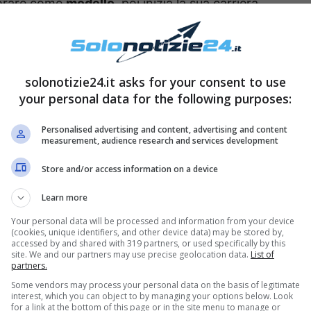
avorare come
modello
, poi inizia la sua carriera
ndo corsi e perfezionando la dizione. Oggi è un
solonotizie24.it asks for your consent to use
uitissimo sui social. Sul suo profilo
Instagram
your personal data for the following purposes:
followers e condivide con loro parte della sua
Personalised advertising and content, advertising and content
measurement, audience research and services development
Store and/or access information on a device
 condividere sulla sua pagina
Instagram
il suo
ici, Paolo. A corredo dello scatto, Maurizio ha
Learn more
 arrivate come un pugno allo stomaco a tutti.
Your personal data will be processed and information from your device
(cookies, unique identifiers, and other device data) may be stored by,
accessed by and shared with 319 partners, or used specifically by this
site. We and our partners may use precise geolocation data.
List of
m ha fatto il giro del web
partners.
Some vendors may process your personal data on the basis of legitimate
interest, which you can object to by managing your options below. Look
for a link at the bottom of this page or in the site menu to manage or