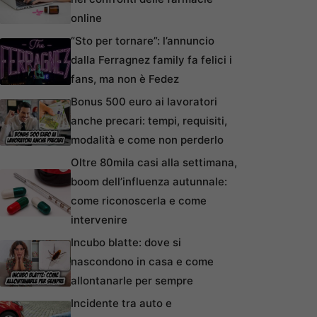
online
“Sto per tornare”: l’annuncio
dalla Ferragnez family fa felici i
fans, ma non è Fedez
Bonus 500 euro ai lavoratori
anche precari: tempi, requisiti,
modalità e come non perderlo
Oltre 80mila casi alla settimana,
boom dell’influenza autunnale:
come riconoscerla e come
intervenire
Incubo blatte: dove si
nascondono in casa e come
allontanarle per sempre
Incidente tra auto e