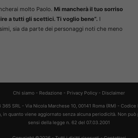
ncherai molto Paolo.
Mi mancherà il tuo sorriso
e a tutti gli scettici. Ti voglio bene”.
I
ssimi, sia da parte dei personaggi noti che meno
Chi siamo
-
Redazione
-
Privacy Policy
-
Disclaimer
EB 365 SRL - Via Nicola Marchese 10, 00141 Roma (RM) - Codice F
ca, in quanto viene aggiornato senza alcuna periodicità. Non può 
sensi della legge n. 62 del 07.03.2001
Copyright ©2026 - Tutti i diritti riservati -
Contattaci