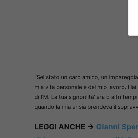
“Sei stato un caro amico, un impareggi
mia vita personale e del mio lavoro. Hai 
di I’M. La tua signorilità’ era d altri te
quando la mia ansia prendeva il sopravve
LEGGI ANCHE ->
Gianni Sper