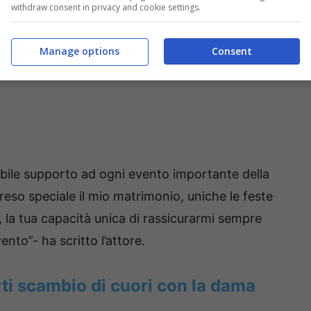
withdraw consent in privacy and cookie settings.
Manage options
Consent
abile supporto ad ogni evento importante della
reso speciale il mio matrimonio, uniche le feste
mpi, la tua capacità unica di rassicurarmi sempre
nto”- ha scritto l’attore.
ti scambio di cuori con la dama