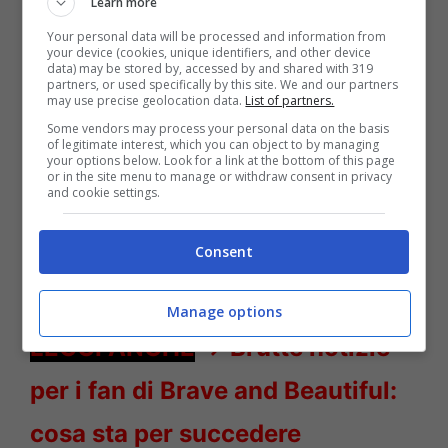
Learn more
Your personal data will be processed and information from
your device (cookies, unique identifiers, and other device
data) may be stored by, accessed by and shared with 319
partners, or used specifically by this site. We and our partners
Chiara Ferragni cambio look – Solonotizie24
may use precise geolocation data.
List of partners.
Some vendors may process your personal data on the basis
of legitimate interest, which you can object to by managing
LEGGI ANCHE
->
Anna
your options below. Look for a link at the bottom of this page
or in the site menu to manage or withdraw consent in privacy
and cookie settings.
Tatangelo, la verità sul mancato
matrimonio con Gigi D’Alessio:
Consent
“Ho sofferto”
Manage options
LEGGI ANCHE
->
Brutte notizie
per i fan di Brave and Beautiful:
cosa sta per succedere