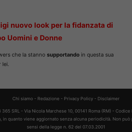
igi nuovo look per la fidanzata di
po Uomini e Donne
owers che la stanno
supportando
in questa sua
 lei.
Chi siamo
-
Redazione
-
Privacy Policy
-
Disclaimer
EB 365 SRL - Via Nicola Marchese 10, 00141 Roma (RM) - Codice F
ca, in quanto viene aggiornato senza alcuna periodicità. Non può 
sensi della legge n. 62 del 07.03.2001