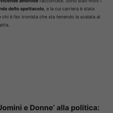
e
vicende amorose
raccontate. Sono stati molti i
do dello spettacolo
, e la cui carriera è stata
 chi è l’ex tronista che sta tenendo la scalata al
ratta.
Uomini e Donne’ alla politica: