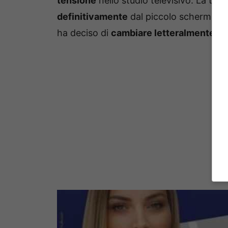
tensione
nello studio televisivo. La tro
definitivamente
dal piccolo schermo. M
ha deciso di
cambiare letteralmente vi