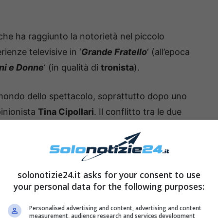
che ha raggiunto la notorietà nel piccolo
ienze televisive in ‘
Grande Fratello
‘ (all’epoca
ni e Donne
‘ (in qualità di
tronista
).
l mondo dello spettacolo, soprattutto dopo uno
inionista
Tina Cipollari
. Il conflitto tra le due
la puntata, la Intellicato iniziò innanzitutto a
i
. La Cipollari decise così di intervenire,
 Rossella affermando: “
Ma cosa farai mai?
Hai
solonotizie24.it asks for your consent to use
your personal data for the following purposes:
ltre frasi che portarono a creare un clima di
Personalised advertising and content, advertising and content
measurement, audience research and services development