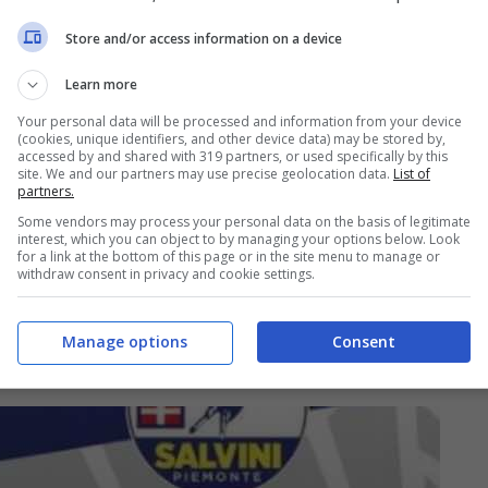
nista lasciò così il programma, e
scomparve
a sapete cosa fa oggi? A quanto pare, Rossella
Store and/or access information on a device
ta
.
Learn more
Your personal data will be processed and information from your device
(cookies, unique identifiers, and other device data) may be stored by,
accessed by and shared with 319 partners, or used specifically by this
site. We and our partners may use precise geolocation data.
List of
partners.
Some vendors may process your personal data on the basis of legitimate
interest, which you can object to by managing your options below. Look
for a link at the bottom of this page or in the site menu to manage or
withdraw consent in privacy and cookie settings.
Manage options
Consent