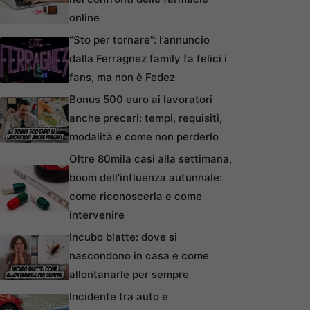
online
“Sto per tornare”: l’annuncio
dalla Ferragnez family fa felici i
fans, ma non è Fedez
Bonus 500 euro ai lavoratori
anche precari: tempi, requisiti,
modalità e come non perderlo
Oltre 80mila casi alla settimana,
boom dell’influenza autunnale:
come riconoscerla e come
intervenire
Incubo blatte: dove si
nascondono in casa e come
allontanarle per sempre
Incidente tra auto e