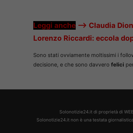
Leggi anche
—->
Claudia Dion
Lorenzo Riccardi: eccola do
Sono stati ovviamente moltissimi i foll
decisione, e che sono davvero
felici
per
Solonotizie24.it di proprietà di W
Solonotizie24.it non è una testata giornalisti