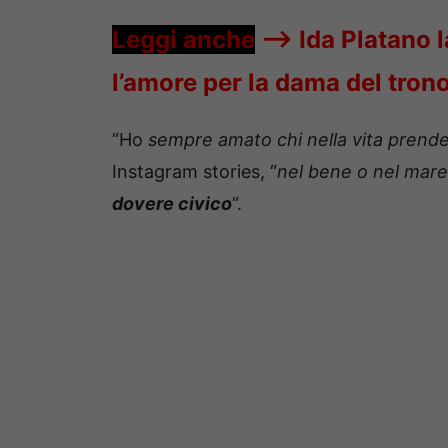
Leggi anche
—->
Ida Platano 
l’amore per la dama del tron
“Ho
sempre amato chi nella vita prende
Instagram stories, “
nel bene o nel mar
dovere civico
“.