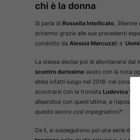
chi è la donna
Si parla di
Rossella Intellicato
, 36enne 
schermo grazie alle sue precedenti esper
condotto da
Alessia Marcuzzi
) e ‘
Uomi
La stessa decise poi di allontanarsi da
scontro durissimo
avuto con la nota op
ebbe infatti luogo nel 2016: nel corso del
scontrarsi con la tronista
Ludovica Vall
alleandosi con quest’ultima, e rispose a
questo lavoro così impegnativo?
“.
Da lì, si susseguirono poi una serie di a