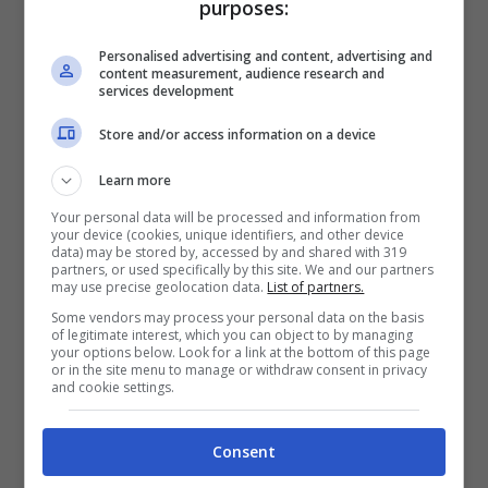
purposes:
Fabio Fulco e Veronica solonotizie24
Personalised advertising and content, advertising and
content measurement, audience research and
services development
Store and/or access information on a device
Learn more
Your personal data will be processed and information from
your device (cookies, unique identifiers, and other device
data) may be stored by, accessed by and shared with 319
partners, or used specifically by this site. We and our partners
may use precise geolocation data.
List of partners.
Some vendors may process your personal data on the basis
of legitimate interest, which you can object to by managing
your options below. Look for a link at the bottom of this page
or in the site menu to manage or withdraw consent in privacy
LEGGI ANCHE ->
Fabio Fulco
and cookie settings.
papà a 50 anni, ecco chi è la
Consent
giovane fidanzata