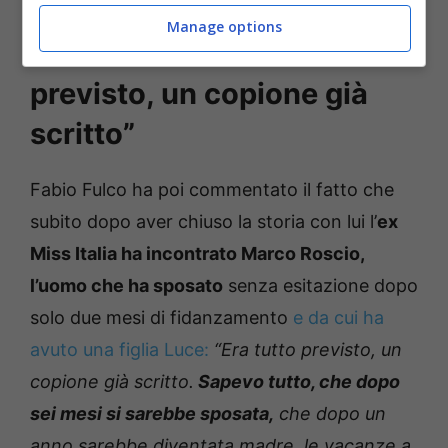
Manage options
Fabio Fulco: “Era tutto
previsto, un copione già
scritto”
Fabio Fulco ha poi commentato il fatto che
subito dopo aver chiuso la storia con lui l’
ex
Miss Italia ha incontrato Marco Roscio,
l’uomo che ha sposato
senza esitazione dopo
solo due mesi di fidanzamento
e da cui ha
avuto una figlia Luce:
“Era tutto previsto, un
copione già scritto.
Sapevo tutto, che dopo
sei mesi si sarebbe sposata,
che dopo un
anno sarebbe diventata madre, le vacanze a