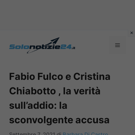
Vai
al
MENU
contenuto
Fabio Fulco e Cristina
Chiabotto , la verità
sull’addio: la
sconvolgente accusa
Settembre 7, 2021
di
Barbara Di Castro