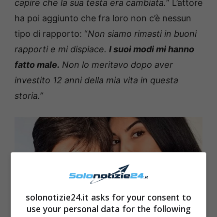
capire che la sua testa era cambiata.
” L’attore
ha poi aggiunto che fra loro non c’è nessun
tipo di rapporto: “
Non siamo rimasti in buoni
rapporti e mi dispiace.
I suoi modi mi hanno
fatto male.
Non lo meritavo dopo aver
investito 12 anni della mia vita in questa
storia.”
solonotizie24.it asks for your consent to
use your personal data for the following