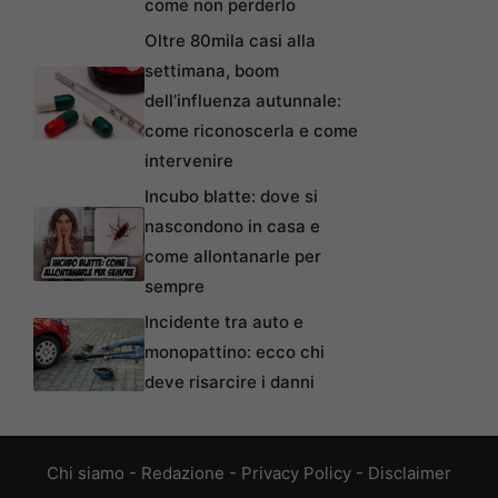
come non perderlo
Oltre 80mila casi alla
settimana, boom
dell’influenza autunnale:
come riconoscerla e come
intervenire
Incubo blatte: dove si
nascondono in casa e
come allontanarle per
sempre
Incidente tra auto e
monopattino: ecco chi
deve risarcire i danni
Chi siamo
-
Redazione
-
Privacy Policy
-
Disclaimer