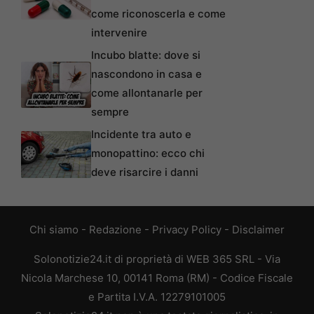
come riconoscerla e come
intervenire
Incubo blatte: dove si
nascondono in casa e
come allontanarle per
sempre
Incidente tra auto e
monopattino: ecco chi
deve risarcire i danni
Chi siamo
-
Redazione
-
Privacy Policy
-
Disclaimer
Solonotizie24.it di proprietà di WEB 365 SRL - Via
Nicola Marchese 10, 00141 Roma (RM) - Codice Fiscale
e Partita I.V.A. 12279101005