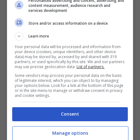
Personalised advertising and content, advertising and
content measurement, audience research and
services development
Store and/or access information on a device
Learn more
Your personal data will be processed and information from
your device (cookies, unique identifiers, and other device
data) may be stored by, accessed by and shared with 319
partners, or used specifically by this site. We and our partners
may use precise geolocation data.
List of partners.
Anche Marco Liorni la
Some vendors may process your personal data on the basis
of legitimate interest, which you can object to by managing
sostiene nella sua battaglia
your options below. Look for a link at the bottom of this page
or in the site menu to manage or withdraw consent in privacy
and cookie settings.
A supportare la campionessa anche Marco
Consent
Liorni che ha scritto tramite Instagram:
“Tramite il profilo Instagram, ha scritto: “
Un
Manage options
abbraccio anche pubblico alla ‘nostra’ Sara.