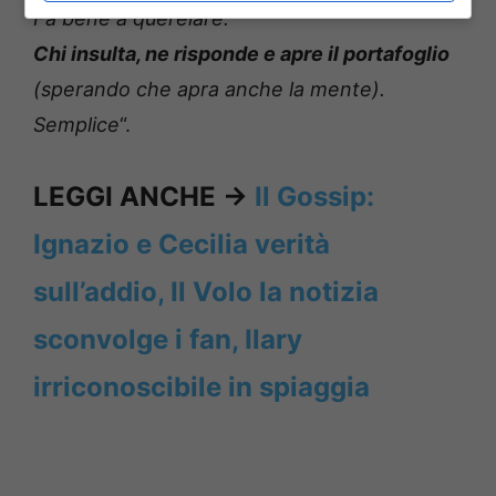
Fa bene a querelare.
Chi insulta, ne risponde e apre il portafoglio
(sperando che apra anche la mente).
Semplice
“.
LEGGI ANCHE ->
Il Gossip:
Ignazio e Cecilia verità
sull’addio, Il Volo la notizia
sconvolge i fan, Ilary
irriconoscibile in spiaggia