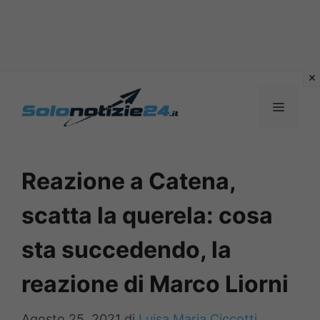
Vai
al
MENU
contenuto
Reazione a Catena,
scatta la querela: cosa
sta succedendo, la
reazione di Marco Liorni
Agosto 25, 2021
di
Luisa Maria Ciccotti