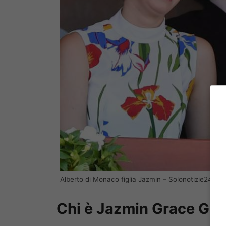
Alberto di Monaco figlia Jazmin – Solonotizie24
Chi è Jazmin Grace Gri