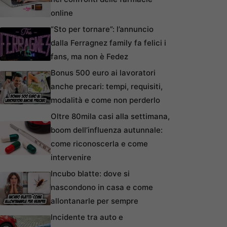
online
“Sto per tornare”: l’annuncio
dalla Ferragnez family fa felici i
fans, ma non è Fedez
Bonus 500 euro ai lavoratori
anche precari: tempi, requisiti,
modalità e come non perderlo
Oltre 80mila casi alla settimana,
boom dell’influenza autunnale:
come riconoscerla e come
intervenire
Incubo blatte: dove si
nascondono in casa e come
allontanarle per sempre
Incidente tra auto e