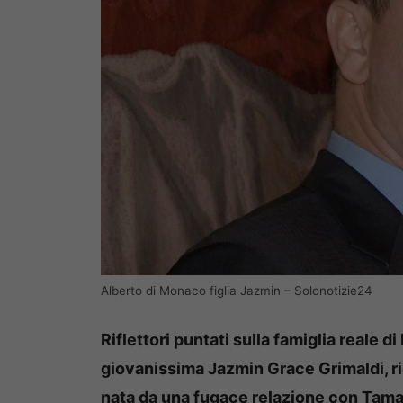
Alberto di Monaco figlia Jazmin – Solonotizie24
Riflettori puntati sulla famiglia reale di
giovanissima Jazmin Grace Grimaldi, r
nata da una fugace relazione con Tamar