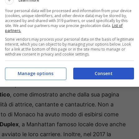
Learn more
 a metà tra l’America, insieme alla madre Tamara
Your personal data will be processed and information from your device
(cookies, unique identifiers, and other device data) may be stored by,
la Francia dove si mostra spesso ad eventi
accessed by and shared with 319 partners, or used specifically by this
site. We and our partners may use precise geolocation data.
List of
naco.
partners.
Some vendors may process your personal data on the basis of legitimate
interest, which you can object to by managing your options below. Look
o
, considerata già una degna erede della
nonna
for a link at the bottom of this page or in the site menu to manage or
withdraw consent in privacy and cookie settings.
he in campo umanitario, ha già manifestato
t-laurea in Relazioni Internazionali dato che una
Manage options
Consent
 di poter lavorare nel programma alimentare
inisce qui dato che
Jazime Grimaldi sta anche
tico
, come dimostrato anche dalla sua pagina
ità di attrice, cantante e cantautrice. Non a
berto di Monaco ha avuto modo di esibirsi come
 Duplex
, a Manhattan famoso locale dove anche
viato le loro carriere. Inoltre, nel 2017 la