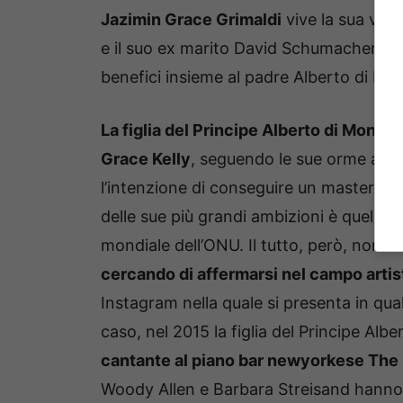
Jazimin Grace Grimaldi
vive la sua vita
e il suo ex marito David Schumacher, e 
benefici insieme al padre Alberto di Mo
La figlia del Principe Alberto di Monac
Grace Kelly
, seguendo le sue orme anc
l’intenzione di conseguire un master pos
delle sue più grandi ambizioni è quella
mondiale dell’ONU. Il tutto, però, non f
cercando di affermarsi nel campo artis
Instagram nella quale si presenta in qual
caso, nel 2015 la figlia del Principe Al
cantante al piano bar newyorkese The
Woody Allen e Barbara Streisand hanno av