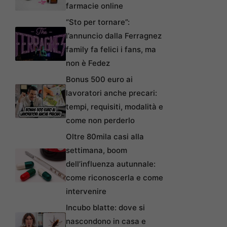
farmacie online
“Sto per tornare”:
l’annuncio dalla Ferragnez
family fa felici i fans, ma
non è Fedez
Bonus 500 euro ai
lavoratori anche precari:
tempi, requisiti, modalità e
come non perderlo
Oltre 80mila casi alla
settimana, boom
dell’influenza autunnale:
come riconoscerla e come
intervenire
Incubo blatte: dove si
nascondono in casa e