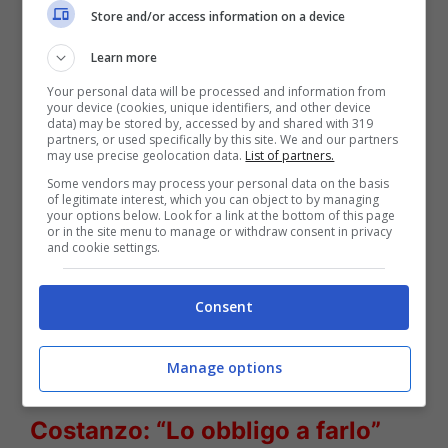
Store and/or access information on a device
Learn more
Your personal data will be processed and information from
your device (cookies, unique identifiers, and other device
data) may be stored by, accessed by and shared with 319
partners, or used specifically by this site. We and our partners
may use precise geolocation data.
List of partners.
Some vendors may process your personal data on the basis
of legitimate interest, which you can object to by managing
your options below. Look for a link at the bottom of this page
or in the site menu to manage or withdraw consent in privacy
and cookie settings.
Francesco Totti con un’altra – Solonotizie24
Consent
LEGGI ANCHE
->
Maria De Filippi,
Manage options
rompe il silenzio su Maurizio
Costanzo: “Lo obbligo a farlo”