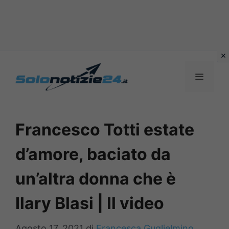
Vai
al
MENU
contenuto
Francesco Totti estate
d’amore, baciato da
un’altra donna che è
Ilary Blasi | Il video
Agosto 17, 2021
di
Francesca Guglielmino