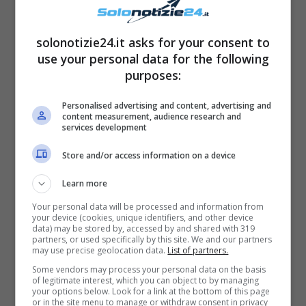
Solonotizie24
solonotizie24.it asks for your consent to
use your personal data for the following
purposes:
Personalised advertising and content, advertising and
content measurement, audience research and
services development
Store and/or access information on a device
Learn more
Your personal data will be processed and information from
your device (cookies, unique identifiers, and other device
La notizia al momento non è stata ancora
data) may be stored by, accessed by and shared with 319
partners, or used specifically by this site. We and our partners
confermata ma, secondo alcuni rumors, la
may use precise geolocation data.
List of partners.
nuova della
regina della domenica potrebbe
Some vendors may process your personal data on the basis
of legitimate interest, which you can object to by managing
diventare Lorella Cuccarini
che, a quanto
your options below. Look for a link at the bottom of this page
or in the site menu to manage or withdraw consent in privacy