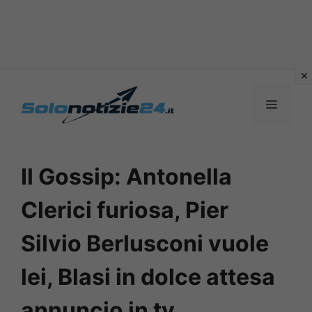
Vai
al
MENU
contenuto
Il Gossip: Antonella
Clerici furiosa, Pier
Silvio Berlusconi vuole
lei, Blasi in dolce attesa
annuncio in tv