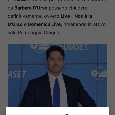
da
Barbara D’Urso
possano chiudere
definitivamente, ovvero
Live – Non è la
D’Urso
e
Domenica Live
, rimanendo in attivo
solo Pomeriggio Cinque.
Antonella Cerici Pier Silvio Berlusconi Ilary Blasi –