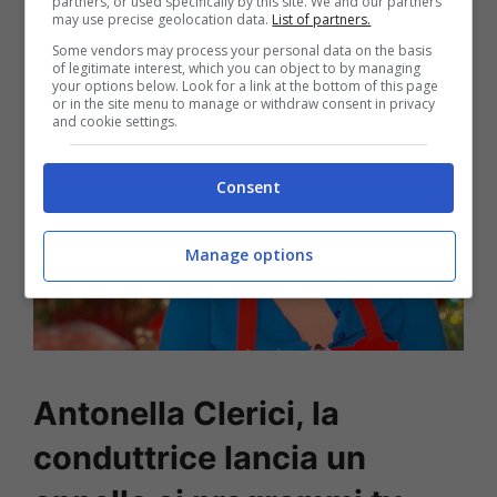
partners, or used specifically by this site. We and our partners
per dire la loro.
may use precise geolocation data.
List of partners.
Some vendors may process your personal data on the basis
of legitimate interest, which you can object to by managing
your options below. Look for a link at the bottom of this page
or in the site menu to manage or withdraw consent in privacy
and cookie settings.
Consent
Manage options
Antonella Clerici, la
conduttrice lancia un