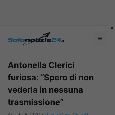
Vai
al
MENU
contenuto
Antonella Clerici
furiosa: “Spero di non
vederla in nessuna
trasmissione”
Agosto 5, 2021
di
Luisa Maria Ciccotti