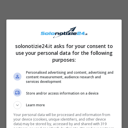
solonotizie24.it asks for your consent to
use your personal data for the following
purposes:
Una volta atterrati, la donna che si è resa
Personalised advertising and content, advertising and
protagonista di una vicenda sgradevolissima
content measurement, audience research and
services development
ha avvertito tutti coloro che avevano filmato
Store and/or access information on a device
la scena, che avrebbe intrapreso
azioni legali
contro di loro. Il
video
è divenuto virale ad
Learn more
anche personaggi influenti del mondo dello
Your personal data will be processed and information from
your device (cookies, unique identifiers, and other device
spettacolo e del
giornalismo
sono intervenuti
data) may be stored by, accessed by and shared with 319