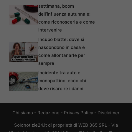
settimana, boom
dell’influenza autunnale:
come riconoscerla e come
intervenire
Incubo blatte: dove si
nascondono in casa e
come allontanarle per
sempre
Incidente tra auto e
monopattino: ecco chi
deve risarcire i danni
Chi siamo
-
Redazione
-
Privacy Policy
-
Disclaimer
Solonotizie24.it di proprietà di WEB 365 SRL - Via