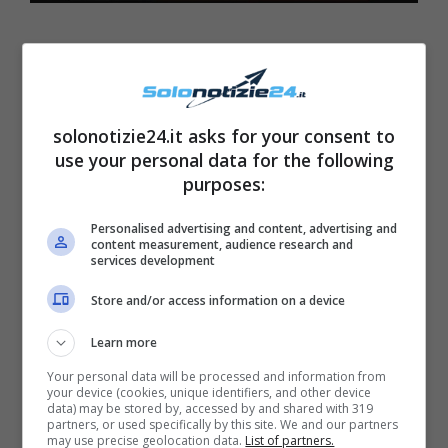
solonotizie24.it asks for your consent to
use your personal data for the following
purposes:
Personalised advertising and content, advertising and
content measurement, audience research and
services development
Store and/or access information on a device
Nei filmati in questione, non si può fare a
Learn more
meno di vedere Sossio che compie un
Your personal data will be processed and information from
brindisi
con una
bottiglia di champagne
: in
your device (cookies, unique identifiers, and other device
data) may be stored by, accessed by and shared with 319
seguito, con la musica a tutto volume, l’uomo
partners, or used specifically by this site. We and our partners
may use precise geolocation data.
List of partners.