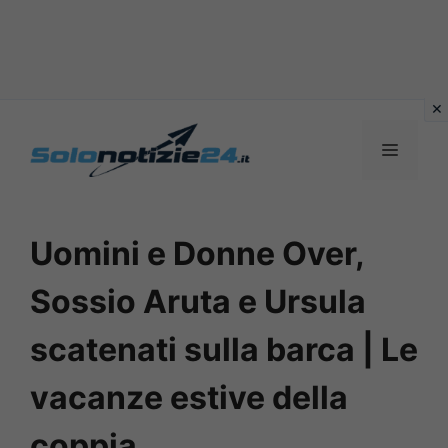
Vai
al
MENU
contenuto
Uomini e Donne Over,
Sossio Aruta e Ursula
scatenati sulla barca | Le
vacanze estive della
coppia