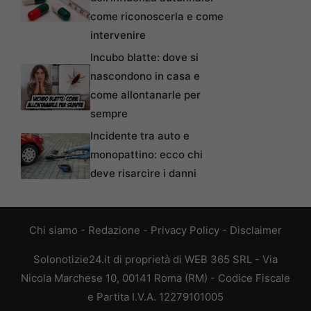
come riconoscerla e come
intervenire
Incubo blatte: dove si
nascondono in casa e
come allontanarle per
sempre
Incidente tra auto e
monopattino: ecco chi
deve risarcire i danni
Chi siamo
-
Redazione
-
Privacy Policy
-
Disclaimer
Solonotizie24.it di proprietà di WEB 365 SRL - Via
Nicola Marchese 10, 00141 Roma (RM) - Codice Fiscale
e Partita I.V.A. 12279101005