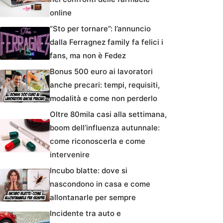
online
“Sto per tornare”: l’annuncio
dalla Ferragnez family fa felici i
fans, ma non è Fedez
Bonus 500 euro ai lavoratori
anche precari: tempi, requisiti,
modalità e come non perderlo
Oltre 80mila casi alla settimana,
boom dell’influenza autunnale:
come riconoscerla e come
intervenire
Incubo blatte: dove si
nascondono in casa e come
allontanarle per sempre
Incidente tra auto e