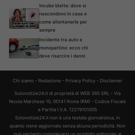
Incubo blatte: dove si
nascondono in casa e
come allontanarle per
sempre
Incidente tra auto e
monopattino: ecco chi
deve risarcire i danni
Chi siamo
-
Redazione
-
Privacy Policy
-
Disclaimer
Solonotizie24.it di proprietà di WEB 365 SRL - Via
Nicola Marchese 10, 00141 Roma (RM) - Codice Fiscale
e Partita I.V.A. 12279101005
Solonotizie24.it non è una testata giornalistica, in
quanto viene aggiornato senza alcuna periodicità. Non
può pertanto considerarsi un prodotto editoriale ai