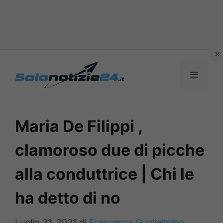
Vai
al
MENU
contenuto
Maria De Filippi ,
clamoroso due di picche
alla conduttrice | Chi le
ha detto di no
Luglio 31, 2021
di
Francesca Guglielmino