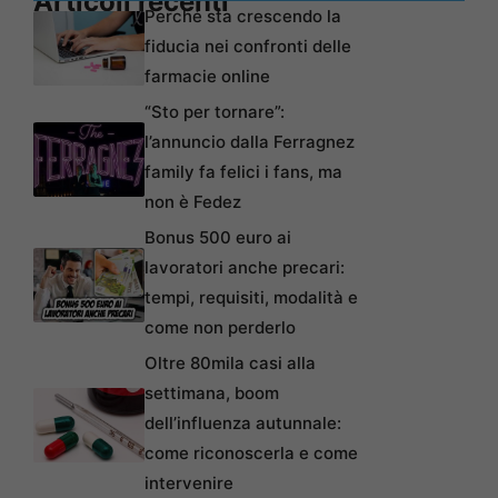
Articoli recenti
Perché sta crescendo la
fiducia nei confronti delle
farmacie online
“Sto per tornare”:
l’annuncio dalla Ferragnez
family fa felici i fans, ma
non è Fedez
Bonus 500 euro ai
lavoratori anche precari:
tempi, requisiti, modalità e
come non perderlo
Oltre 80mila casi alla
settimana, boom
dell’influenza autunnale:
come riconoscerla e come
intervenire