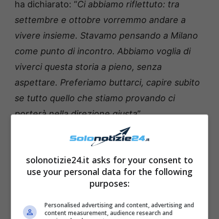
ha dichiarato: “
Ci abbiamo riflettuto: tra
settembre e ottobre vorremmo andare a
vivere insieme. Stavamo pensando a Milano
come punto di incontro. Abbiamo voglia di
viverci questa storia a pieno, senza
aspettare. Preferiamo buttarci, capire subito
se tutto quello che stiamo provando ci
porterà nella direzione giusta
”.
solonotizie24.it asks for your consent to
use your personal data for the following
purposes:
Personalised advertising and content, advertising and
content measurement, audience research and