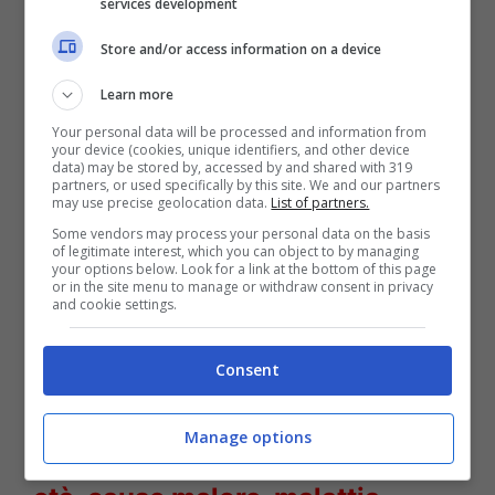
services development
Store and/or access information on a device
Learn more
Your personal data will be processed and information from
your device (cookies, unique identifiers, and other device
data) may be stored by, accessed by and shared with 319
partners, or used specifically by this site. We and our partners
may use precise geolocation data.
List of partners.
Some vendors may process your personal data on the basis
of legitimate interest, which you can object to by managing
your options below. Look for a link at the bottom of this page
or in the site menu to manage or withdraw consent in privacy
and cookie settings.
Consent
Maria De Filippi due di picche – Solonotizie24
Manage options
LEGGI ANCHE
->
Gaetano Curreri