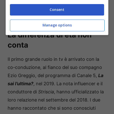
Leggi anche —–>
Un Posto al sole, perché
Consent
l’attrice Samantha Piccinetti ha lasciato la
soap: eccola oggi
Manage options
La differenza di età non
conta
Il primo grande ruolo in tv è arrivato con la
co-conduzione, al fianco del suo compagno
Ezio Greggio, del programma di Canale 5,
La
sai l’ultima?
, nel 2019. La nota influencer e il
conduttore di
Striscia
, hanno ufficializzato la
loro relazione nel settembre del 2018. I due
hanno raccontato che si sono conosciuti