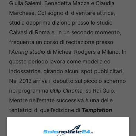
Giulia Salemi, Benedetta Mazza e Claudia
Marchese. Col sogno di diventare attrice,
studia dapprima dizione presso lo studio
Calvesi di Roma e, in un secondo momento,
frequenta un corso di recitazione presso
l’
Acting studio
di Micheal Rodgers a Milano. In
questo periodo lavora come modella ed
indossatrice, girando alcuni spot pubblicitari.
Nel 2013 arriva il debutto sul piccolo schermo
nel programma
Gulp Cinema,
su Rai Gulp.
Mentre nell’estate successiva è una delle
tentatrici di quell’edizione di
Temptation
Island
, condotto da Filippo Bisciglia. Nel 2015
è corteggiatrice del tronista Amedeo Barbato