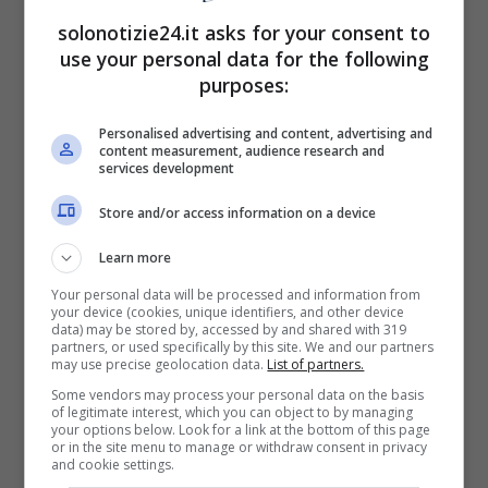
a
Uomini e Donne
, su Canale 5, ma la sua
solonotizie24.it asks for your consent to
avventura dura poche puntate.
use your personal data for the following
purposes:
Leggi anche —–>
Grande Fratello Vip, due
Personalised advertising and content, advertising and
volti storici dell’Isola dei Famosi nel cast
content measurement, audience research and
services development
Store and/or access information on a device
Learn more
Your personal data will be processed and information from
your device (cookies, unique identifiers, and other device
data) may be stored by, accessed by and shared with 319
partners, or used specifically by this site. We and our partners
may use precise geolocation data.
List of partners.
Some vendors may process your personal data on the basis
of legitimate interest, which you can object to by managing
your options below. Look for a link at the bottom of this page
or in the site menu to manage or withdraw consent in privacy
and cookie settings.