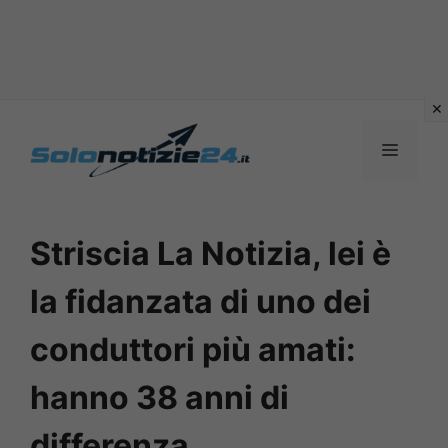
Vai
al
MENU
contenuto
Striscia La Notizia, lei è
la fidanzata di uno dei
conduttori più amati:
hanno 38 anni di
differenza