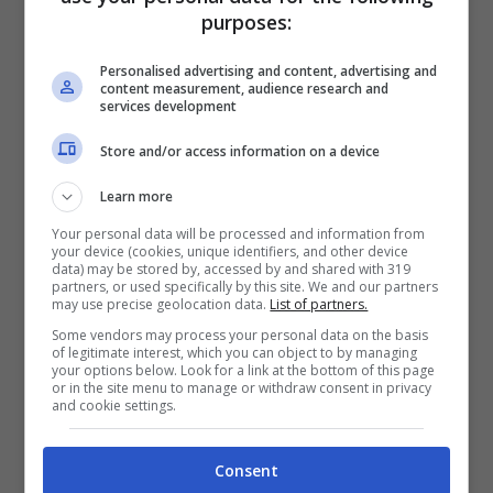
purposes:
Silvestri faranno parte del
Personalised advertising and content, advertising and
cast?
content measurement, audience research and
services development
Store and/or access information on a device
Learn more
Your personal data will be processed and information from
your device (cookies, unique identifiers, and other device
data) may be stored by, accessed by and shared with 319
partners, or used specifically by this site. We and our partners
may use precise geolocation data.
List of partners.
Some vendors may process your personal data on the basis
of legitimate interest, which you can object to by managing
your options below. Look for a link at the bottom of this page
Come detto i due si sono conosciuti 18 anni
or in the site menu to manage or withdraw consent in privacy
and cookie settings.
fa sull’isola di Salamà, in un’edizione dell’Isola
che è passata alla storia e che ha visto la
Consent
vittoria di
Walter Nudo
. Lo stesso Walter