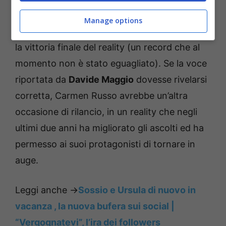
Nudo che ha già fatto il passaggio al Grande
Manage options
Fratello Vip conquistando anche in quel caso
la vittoria finale del reality (un record che al
momento non è stato eguagliato). Se la voce
riportata da
Davide Maggio
dovesse rivelarsi
corretta, Carmen Russo avrebbe un’altra
occasione di rilancio, in un reality che negli
ultimi due anni ha migliorato gli ascolti ed ha
permesso ai suoi protagonisti di tornare in
auge.
Leggi anche ->
Sossio e Ursula di nuovo in
vacanza , la nuova bufera sui social |
“Vergognatevi”, l’ira dei followers